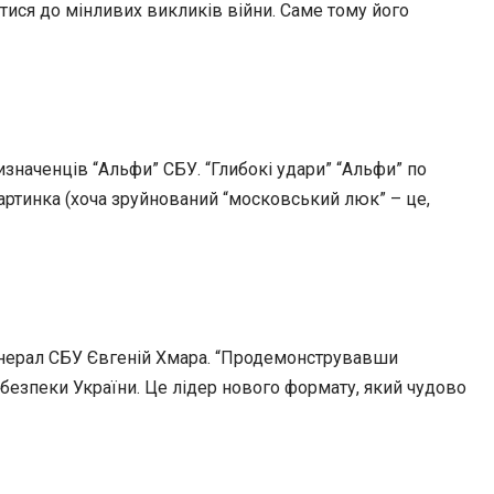
атися до мінливих викликів війни. Саме тому його
ризначенців “Альфи” СБУ. “Глибокі удари” “Альфи” по
картинка (хоча зруйнований “московський люк” – це,
енерал СБУ Євгеній Хмара. “Продемонструвавши
и безпеки України. Це лідер нового формату, який чудово