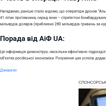
Нагадаємо, раніше стало відомо, що оператори дронів “Ал
41 літак противника, серед яких – стратегічні бомбардувал
мільярдів доларів (приблизно 280 мільярдів гривень за ку
Порада від АіФ UA:
Ця інформація демонструє, наскільки ефективно підрозділ
об’єктах російської економіки. Розуміння цих успіхів дод
Джерело