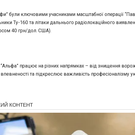
ьфи” були ключовими учасниками масштабної операції “Паву
ьники Ту-160 та літаки дальнього радіолокаційного виявлен
рсом 40 грн/дол. США).
 “Альфа” працює на різних напрямках – від знищення ворож
ає впевненості та підкреслює важливість професіоналізму 