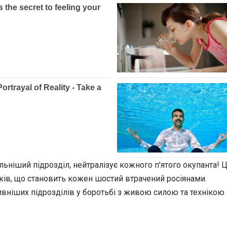
ельніший підрозділ, нейтралізує кожного п’ятого окупанта! Ц
нків, що становить кожен шостий втрачений росіянами.
ивніших підрозділів у боротьбі з живою силою та технікою 