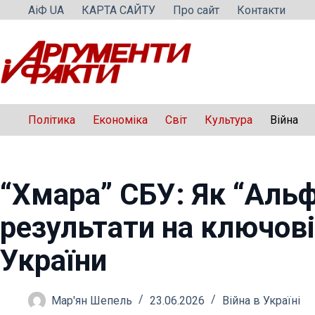
Перейти
АіФ UA
КАРТА САЙТУ
Про сайт
Контакти
до
вмісту
Політика
Економіка
Світ
Культура
Війна
“Хмара” СБУ: Як “Аль
результати на ключові
України
Мар'ян Шепель
23.06.2026
Війна в Україні