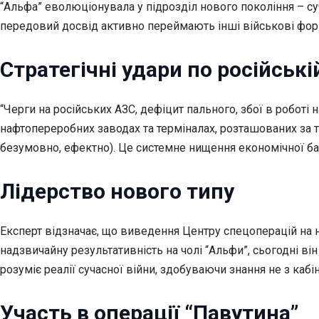
“Альфа” еволюціонувала у підрозділ нового покоління – су
передовий досвід активно переймають інші військові фор
Стратегічні удари по російські
“Черги на російських АЗС, дефіцит пального, збої в роботі
нафтопереробних заводах та терміналах, розташованих за ти
безумовно, ефектно). Це системне нищення економічної бази
Лідерство нового типу
Експерт відзначає, що виведення Центру спецоперацій на
надзвичайну результативність на чолі “Альфи”, сьогодні ві
розуміє реалії сучасної війни, здобуваючи знання не з кабі
Участь в операції “Павутина”