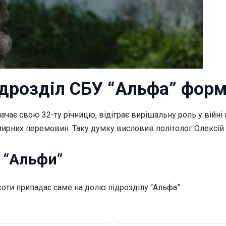
ідрозділ СБУ “Альфа” форм
ачає свою 32-ту річницю, відіграє
вирішальну роль у війні
ирних перемовин. Таку думку висловив політолог Олексій 
 “Альфи”
хоти припадає саме на долю підрозділу “Альфа”.