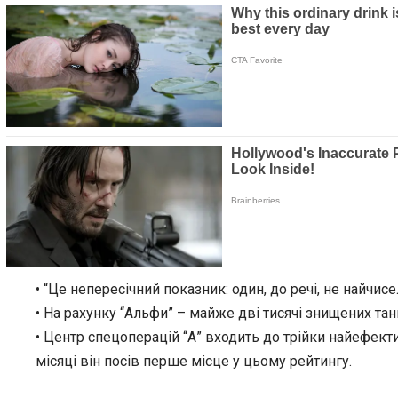
• “Це непересічний показник: один, до речі, не найчис
• На рахунку “Альфи” – майже дві тисячі знищених та
• Центр спецоперацій “А” входить до трійки найефект
місяці він посів перше місце у цьому рейтингу.