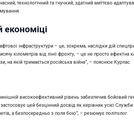
часний, технологічний та гнучкий, здатний миттєво адаптув
мування.
й економіці
 нафтової інфраструктури – це, зокрема, наслідки дій спецп
сячу кілометрів від лінії фронту, – це не просто ефектна 
, на якій тримається російська війна”, – пояснює Курпас.
 нинішній високоефективний рівень забезпечив бойовий г
н застосовує цей безцінний досвід як керівник усієї Служб
нетів, а безпосередньо з поля бою”, – резюмує політолог.