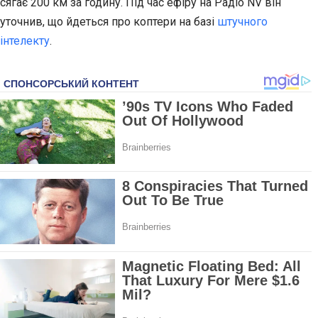
сягає 200 км за годину. Під час ефіру на Радіо NV він
уточнив, що йдеться про коптери на базі
штучного
інтелекту
.