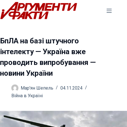
Перейти
до
вмісту
БпЛА на базі штучного
інтелекту — Україна вже
проводить випробування —
новини України
Мар'ян Шепель
04.11.2024
Війна в Україні