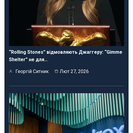
“Rolling Stones” відмовляють Джаггеру: “Gimme
Shelter” не для…
Георгій Ситник
Лют 27, 2026