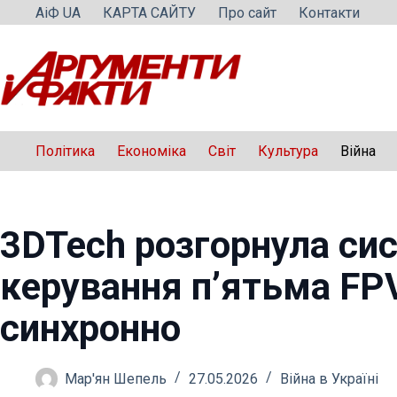
Перейти
АіФ UA
КАРТА САЙТУ
Про сайт
Контакти
до
вмісту
Політика
Економіка
Світ
Культура
Війна
3DTech розгорнула си
керування п’ятьма FP
синхронно
Мар'ян Шепель
27.05.2026
Війна в Україні