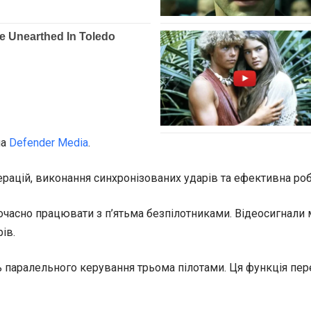
на
Defender Media
.
рацій, виконання синхронізованих ударів та ефективна роб
асно працювати з п’ятьма безпілотниками. Відеосигнали мо
ів.
 паралельного керування трьома пілотами. Ця функція пе