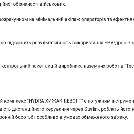
ійної обізнаності військових.
озрахунком на мінімальний екіпаж операторів та ефектив
но підвищить результативність використання FPV-дронів н
 контрольний пакет акцій виробника наземних роботів “Тес
й комплекс “HYDRA ХИЖАК REBOFF” є потужним інструменто
вість дистанційного керування через Starlink роблять йог
тронній боротьбі, особливо в умовах обмеженого зв’язку.