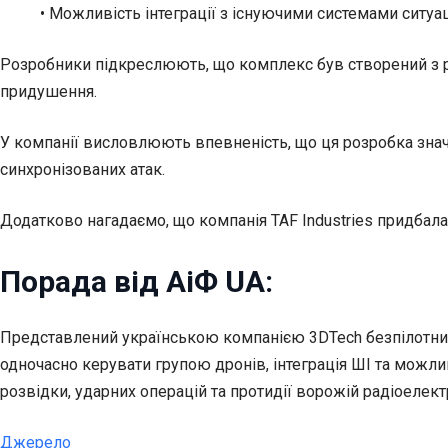
• Можливість інтеграції з існуючими системами ситуац
Розробники підкреслюють, що комплекс був створений з р
придушення.
У компанії висловлюють впевненість, що ця розробка знач
синхронізованих атак.
Додатково нагадаємо, що компанія TAF Industries придбала
Порада від АіФ UA:
Представлений українською компанією 3DTech безпілотни
одночасно керувати групою дронів, інтеграція ШІ та можли
розвідки, ударних операцій та протидії ворожій радіоелек
Джерело