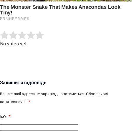
Submit Rating
Rate this item:
No votes yet.
Залишити відповідь
Ваша e-mail адреса не оприлюднюватиметься.
Обов’язкові
поля позначені
*
Ім’я
*