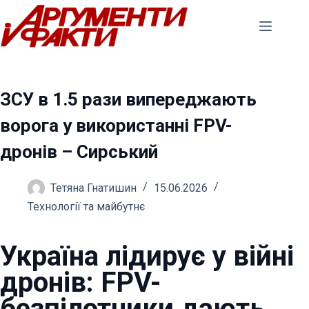
Перейти
до
вмісту
ЗСУ в 1.5 рази випереджають
ворога у використанні FPV-
дронів – Сирський
Тетяна Гнатишин
15.06.2026
Технології та майбутнє
Україна лідирує у війні
дронів: FPV-
безпілотники дають