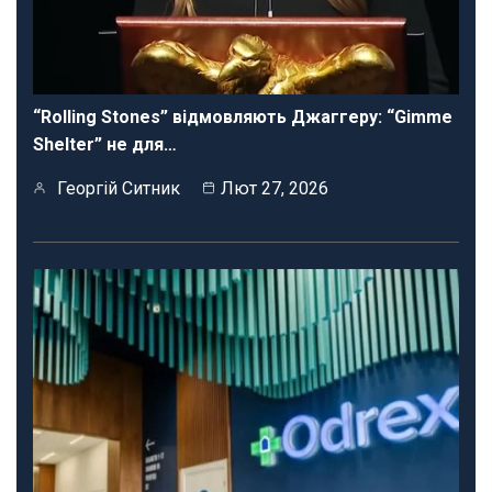
“Rolling Stones” відмовляють Джаггеру: “Gimme
Shelter” не для…
Георгій Ситник
Лют 27, 2026