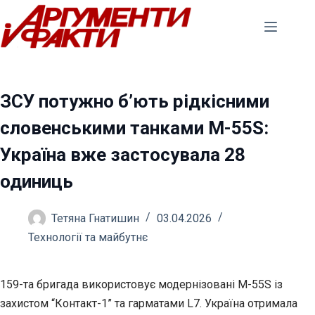
Перейти
до
вмісту
ЗСУ потужно б’ють рідкісними
словенськими танками M-55S:
Україна вже застосувала 28
одиниць
Тетяна Гнатишин
03.04.2026
Технології та майбутнє
159-та бригада використовує модернізовані M-55S із
захистом “Контакт-1” та гарматами L7. Україна отримала