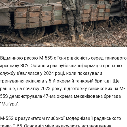
Відмінною рисою M-55S є їхня рідкісність серед танкового
арсеналу ЗСУ. Останній раз публічна інформація про їхню
службу з’являлася у 2024 році, коли показували
тренування екіпажів у 5-й окремій танковій бригаді. Ще
раніше, на початку 2023 року, підготовку військових на M-
55S демонструвала 47-ма окрема механізована бригада
“Маґура”.
M-55S є результатом глибокої модернізації радянського
танка Т-55. Основні зміни включають встановлення