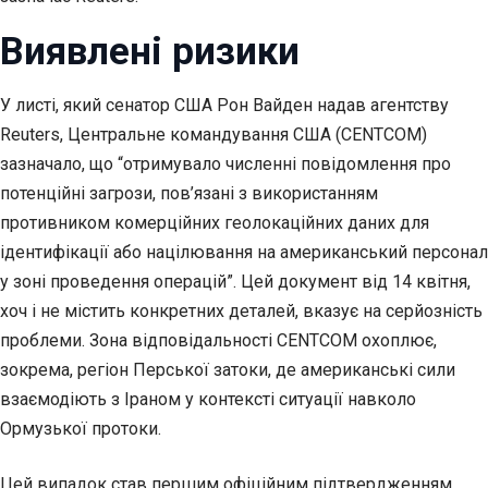
Виявлені ризики
У листі, який сенатор США Рон Вайден надав агентству
Reuters, Центральне командування США (CENTCOM)
зазначало, що “отримувало численні повідомлення про
потенційні загрози, пов’язані з використанням
противником комерційних геолокаційних даних для
ідентифікації або націлювання на американський персонал
у зоні проведення операцій”. Цей документ від 14 квітня,
хоч і не містить конкретних деталей, вказує на серйозність
проблеми. Зона відповідальності CENTCOM охоплює,
зокрема, регіон Перської затоки, де американські сили
взаємодіють з Іраном у контексті ситуації навколо
Ормузької протоки.
Цей випадок став першим офіційним підтвердженням