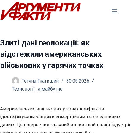
Перейти
до
вмісту
Злиті дані геолокації: як
відстежили американських
військових у гарячих точках
Тетяна Гнатишин
30.05.2026
Технології та майбутнє
Американських військових у зонах конфліктів
ідентифікували завдяки комерційним геолокаційним
даним. Це підкреслює значний вплив глобальної індустрії
цифрового стеження
на сучасне поле бою.