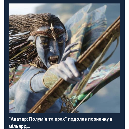
“Аватар: Полум’я та прах” подолав позначку в
мільярд…