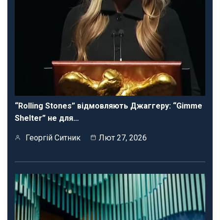
“Rolling Stones” відмовляють Джаггеру: “Gimme
Shelter” не для…
Георгій Ситник
Лют 27, 2026