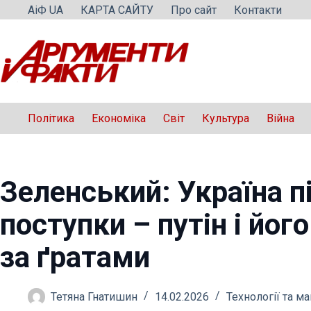
Перейти
АіФ UA
КАРТА САЙТУ
Про сайт
Контакти
до
вмісту
Політика
Економіка
Світ
Культура
Війна
Зеленський: Україна п
поступки – путін і йог
за ґратами
Тетяна Гнатишин
14.02.2026
Технології та м