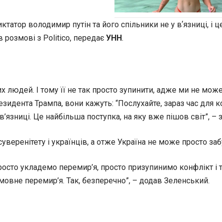
ктатор володимир путін та його спільники не у вʼязниці, і 
розмові з Politico, передає
УНН
.
 людей. І тому її не так просто зупинити, адже ми не може
резидента Трампа, вони кажуть: “Послухайте, зараз час для
у в’язниці. Це найбільша поступка, на яку вже пішов світ”, 
суверенітету і українців, а отже Україна не може просто заб
росто укладемо перемир’я, просто призупинимо конфлікт і так
умовне перемир’я. Так, безперечно”, – додав Зеленський.