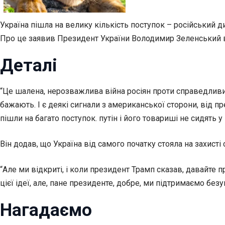
Україна пішла на велику кількість поступок – російський ди
Про це заявив Президент України Володимир Зеленський в 
Деталі
“Це шалена, нерозважлива війна росіян проти справедливих
бажають. І є деякі сигнали з американської сторони, від п
пішли на багато поступок. путін і його товариші не сидять 
Він додав, що Україна від самого початку стояла на захисті 
“Але ми відкриті, і коли президент Трамп сказав, давайте п
цієї ідеї, але, пане президенте, добре, ми підтримаємо без
Нагадаємо