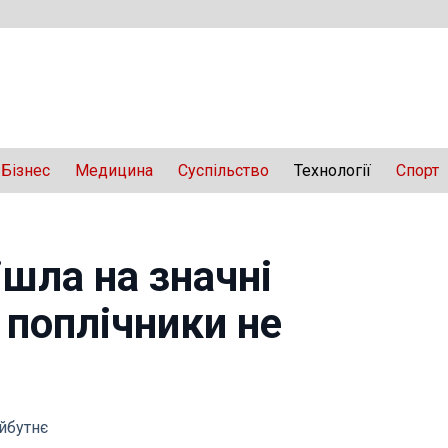
Бізнес
Медицина
Суспільство
Технології
Спорт
ішла на значні
о поплічники не
айбутнє