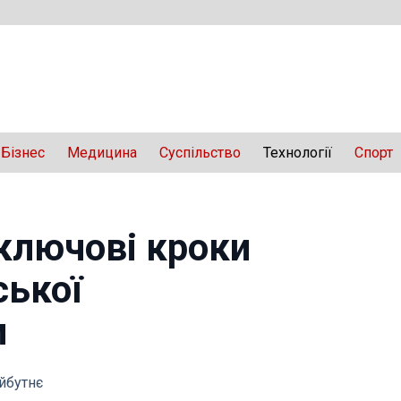
Бізнес
Медицина
Суспільство
Технології
Спорт
ключові кроки
ської
и
айбутнє