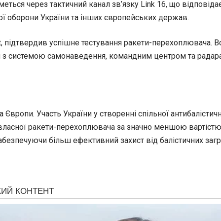
ться через тактичний канал зв’язку Link 16, що відповід
ної оборони України та інших європейських держав.
nt, підтвердив успішне тестування ракети-перехоплювача. 
ти з системою самонаведення, командним центром та радар
Європи. Участь України у створенні спільної антибалістичн
ка власної ракети-перехоплювача за значно меншою вартіст
 забезпечуючи більш ефективний захист від балістичних загр