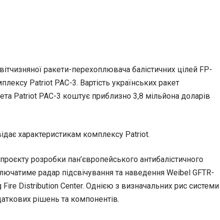
 вітчизняної ракети-перехоплювача балістичних цілей FP-
лексу Patriot PAC-3. Вартість українських ракет
ета Patriot PAC-3 коштує приблизно 3,8 мільйона доларів
ідає характеристикам комплексу Patriot.
о проєкту розробки пан’європейського антибалістичного
включатиме радар підсвічування та наведення Weibel GFTR-
re Distribution Center. Однією з визначальних рис системи
одаткових рішень та компонентів.