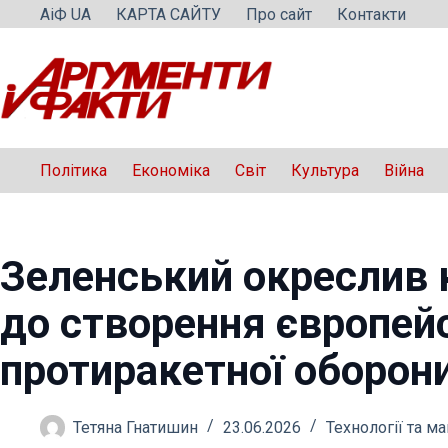
Перейти
АіФ UA
КАРТА САЙТУ
Про сайт
Контакти
до
вмісту
Політика
Економіка
Світ
Культура
Війна
Зеленський окреслив 
до створення європей
протиракетної оборон
Тетяна Гнатишин
23.06.2026
Технології та м