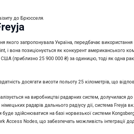
візиту до Брюсселя.
reyja
ння якого запропонувала Україна, передбачає використання
nt, і вона позиціонується як конкурент американського комп
США (приблизно 25 900 000 ₴) за одиницю, тоді як одна рак
датність досягати висоти польоту 25 кілометрів, що відпов
іалізується на виробництві радарних систем, долучилася д
м німецьких радарів дальнього радіусу дії, система Freyja 
уде здійснюватися на базі норвезької системи Kongsberg Fi
work Access Nodes, що забезпечать можливість інтеграції д