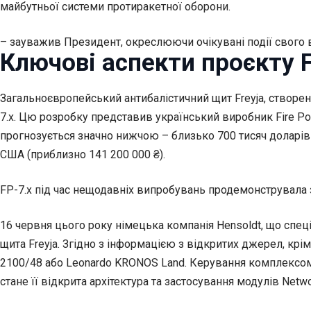
майбутньої системи протиракетної оборони.
– зауважив Президент, окреслюючи очікувані події свого 
Ключові аспекти проєкту F
Загальноєвропейський антибалістичний щит Freyja, створе
7.x. Цю розробку представив український виробник Fire Poi
прогнозується значно нижчою – близько 700 тисяч доларів 
США (приблизно 141 200 000 ₴).
FP-7.x під час нещодавніх випробувань продемонструвала з
16 червня цього року німецька компанія Hensoldt, що спец
щита Freyja. Згідно з інформацією з відкритих джерел, крі
2100/48 або Leonardo KRONOS Land. Керування комплексом б
стане її відкрита архітектура та застосування модулів Net