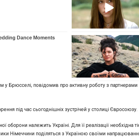
м у Брюсселі, повідомив про активну роботу з партнерами
ення під час сьогоднішніх зустрічей у столиці Євросоюзу.
ої оборони належить Україні. Для її реалізації необхідна 
ники Німеччини поділяться з Україною своїми напрацюванн