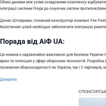
Обмін даними між усіма складовими комплексу відбуватиме
інтеграції системи Freyja до існуючих систем протиповітря
Денис Штілерман, головний конструктор компанії Fire Poi
балістичних цілей необхідно забезпечити інтеграцію раке
Порада від АіФ UA:
Ця новина є надзвичайно важливою для безпеки України та 
арені та потенціал у сфері оборонних технологій. Розроб
посилення обороноздатності як України, так і її партнерів,
Джерело