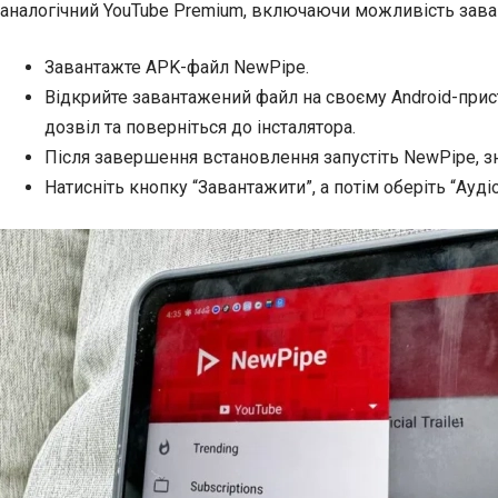
аналогічний YouTube Premium, включаючи можливість зава
Завантажте APK-файл NewPipe.
Відкрийте завантажений файл на своєму Android-прис
дозвіл та поверніться до інсталятора.
Після завершення встановлення запустіть NewPipe, зн
Натисніть кнопку “Завантажити”, а потім оберіть “Ауд