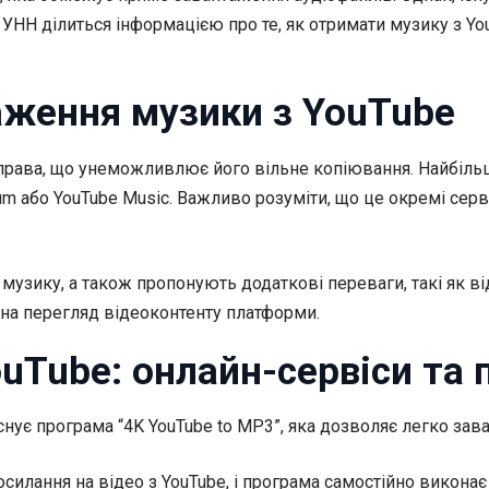
НН ділиться інформацією про те, як отримати музику з You
аження музики з YouTube
кого права, що унеможливлює його вільне копіювання. Найбі
um або YouTube Music. Важливо розуміти, що це окремі сер
узику, а також пропонують додаткові переваги, такі як від
 на перегляд відеоконтенту платформи.
uTube: онлайн-сервіси та 
нує програма “4K YouTube to MP3”, яка дозволяє легко зава
силання на відео з YouTube, і програма самостійно виконає