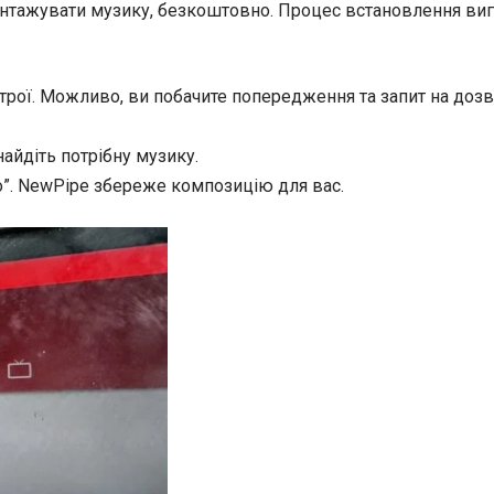
нтажувати музику, безкоштовно. Процес встановлення виг
трої. Можливо, ви побачите попередження та запит на доз
айдіть потрібну музику.
іо”. NewPipe збереже композицію для вас.