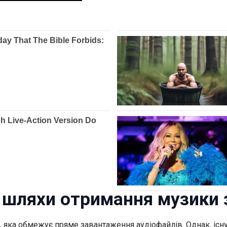
і шляхи отримання музики 
, яка обмежує пряме завантаження аудіофайлів. Однак, існу