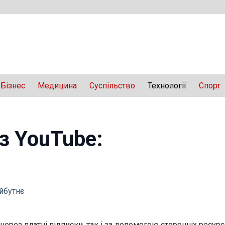
Бізнес
Медицина
Суспільство
Технології
Спорт
з YouTube:
айбутнє
рез платні підписки, так і за допомогою сторонніх ресурс