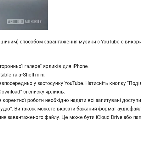
ційним) способом завантаження музики з YouTube є викорис
торонньої галереї ярликів для iPhone.
ble та a-Shell mini.
безпосередньо у застосунку YouTube. Натисніть кнопку “Под
ownload” зі списку ярликів.
я коректної роботи необхідно надати всі запитувані доступ
аудіо”. Ви також можете вказати бажаний формат аудіофайл
я завантаженого файлу. Це може бути iCloud Drive або папк