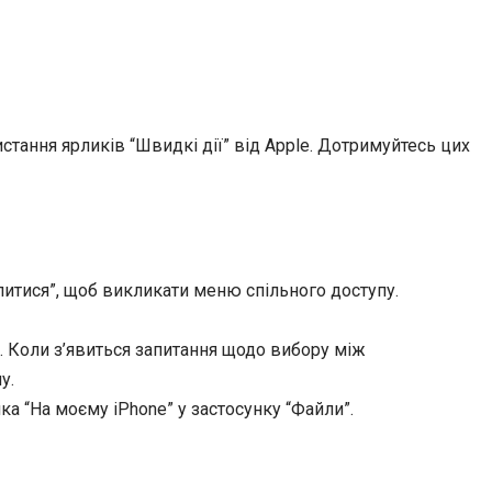
тання ярликів “Швидкі дії” від Apple. Дотримуйтесь цих
ілитися”, щоб викликати меню спільного доступу.
и. Коли з’явиться запитання щодо вибору між
у.
а “На моєму iPhone” у застосунку “Файли”.