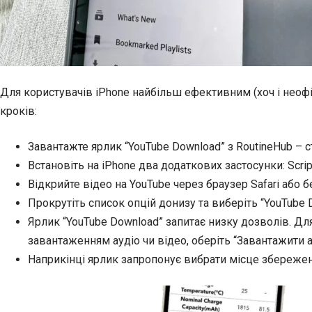
Для користувачів iPhone найбільш ефективним (хоч і неофі
кроків:
Завантажте ярлик “YouTube Download” з RoutineHub – с
Встановіть на iPhone два додаткових застосунки: Scripta
Відкрийте відео на YouTube через браузер Safari або 
Прокрутіть список опцій донизу та виберіть “YouTube D
Ярлик “YouTube Download” запитає низку дозволів. Дл
завантаженням аудіо чи відео, оберіть “Завантажити 
Наприкінці ярлик запропонує вибрати місце збереженн