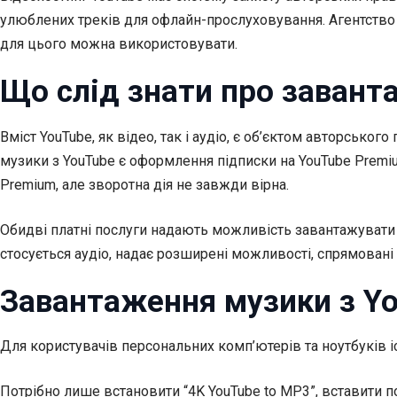
улюблених треків для офлайн-прослуховування. Агентство У
для цього можна використовувати.
Що слід знати про завант
Вміст YouTube, як відео, так і аудіо, є об’єктом авторсь
музики з YouTube є оформлення підписки на YouTube Premi
Premium, але зворотна дія не завжди вірна.
Обидві платні послуги надають можливість завантажувати м
стосується аудіо, надає розширені можливості, спрямовані
Завантаження музики з Yo
Для користувачів персональних комп’ютерів та ноутбуків іс
Потрібно лише встановити “4K YouTube to MP3”, вставити по