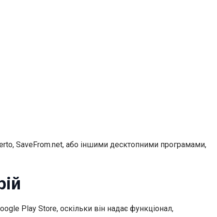
erto, SaveFrom.net, або іншими десктопними програмами,
рій
gle Play Store, оскільки він надає функціонал,