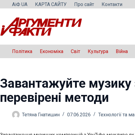
Перейти
АіФ UA
КАРТА САЙТУ
Про сайт
Контакти
до
вмісту
Політика
Економіка
Світ
Культура
Війна
Завантажуйте музику 
перевірені методи
Тетяна Гнатишин
07.06.2026
Технології та м
Завантаження музичних композицій з YouTube можливе як че