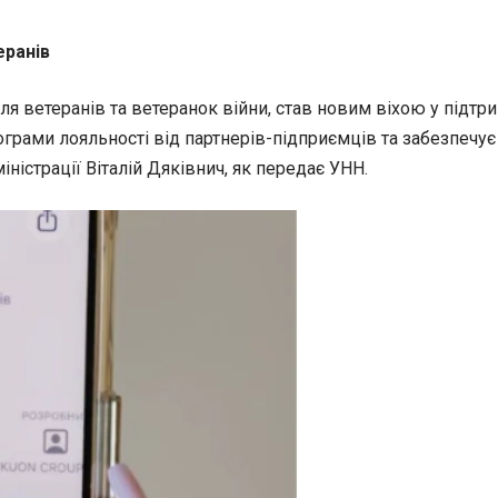
еранів
ля ветеранів та ветеранок війни, став новим віхою у
підтри
ограми лояльності від партнерів-підприємців та забезпечу
ністрації Віталій Дяківнич, як передає УНН.