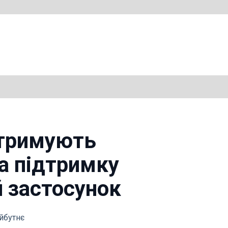
отримують
а підтримку
й застосунок
айбутнє