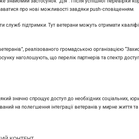
же знайомий застосунок “Дія”. Після успішної перевірки к
наватися про нові можливості завдяки push-сповіщенням.
акти служб підтримки. Тут ветерани можуть отримати квалі
теранів”, реалізованого громадською організацією “Захист
астосунку наголошують, що перелік партнерів та спектр дос
 який значно спрощує доступ до необхідних соціальних, юри
ваний на полегшення інтеграції ветеранів у мирне життя та