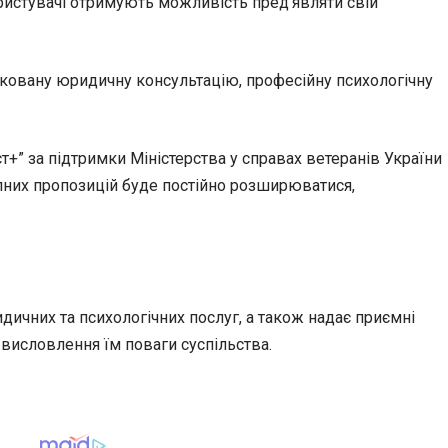
ористувачі отримують можливість пред’являти свій
фіковану юридичну консультацію, професійну психологічну
+” за підтримки Міністерства у справах ветеранів України
тупних пропозицій буде постійно розширюватися,
дичних та психологічних послуг, а також надає приємні
 висловлення їм поваги суспільства.