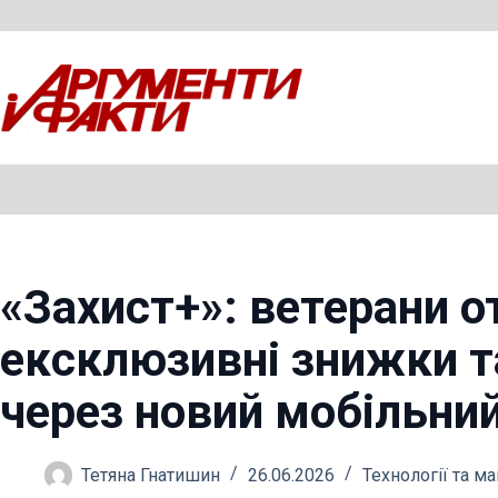
Перейти
до
вмісту
«Захист+»: ветерани 
ексклюзивні знижки т
через новий мобільни
Тетяна Гнатишин
26.06.2026
Технології та м