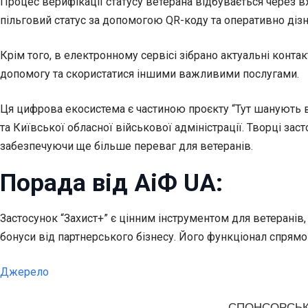
Процес верифікації статусу ветерана відбувається через в
пільговий статус за допомогою QR-коду та оперативно діз
Крім того, в електронному сервісі зібрано актуальні конт
допомогу та скористатися іншими важливими послугами.
Ця цифрова екосистема є частиною проєкту “Тут шанують ве
та Київської обласної військової адміністрації. Творці з
забезпечуючи ще більше переваг для ветеранів.
Порада від АіФ UA:
Застосунок “Захист+” є цінним інструментом для ветеранів,
бонуси від партнерського бізнесу. Його функціонал спрямо
Джерело