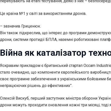
перебувають на етапі тестування, деякі з них – безпосеред
Це країна №1 у світі за використанням дронів.
– зазначив Гриценюк.
Він також підкреслив, що інтерес до програми демонструють
дрони, системи протидії БПЛА, наземні роботизовані платфо
Війна як каталізатор техн
Яскравим прикладом є британський стартап Occam Industrie
стало очевидно, що компоненти європейського виробництв
своє програмне забезпечення з українськими бойовими бе
непрацюючих рішень до ефективних”.
Олексій Вискуб, перший заступник міністра оборони України
дрони можуть проходити оновлення кожні три місяці, тоді 