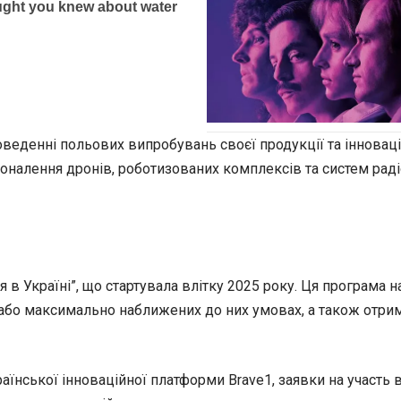
оведенні польових випробувань своєї продукції та інноваці
коналення дронів, роботизованих комплексів та систем рад
и
я в Україні”, що стартувала влітку 2025 року. Ця програм
х або максимально наближених до них умовах, а також отри
їнської інноваційної платформи Brave1, заявки на участь 