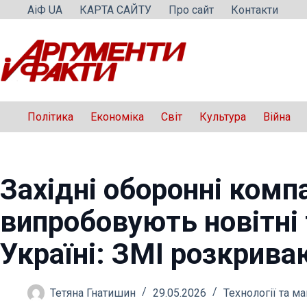
Перейти
АіФ UA
КАРТА САЙТУ
Про сайт
Контакти
до
вмісту
Політика
Економіка
Світ
Культура
Війна
Західні оборонні компа
випробовують новітні 
Україні: ЗМІ розкрива
Тетяна Гнатишин
29.05.2026
Технології та м