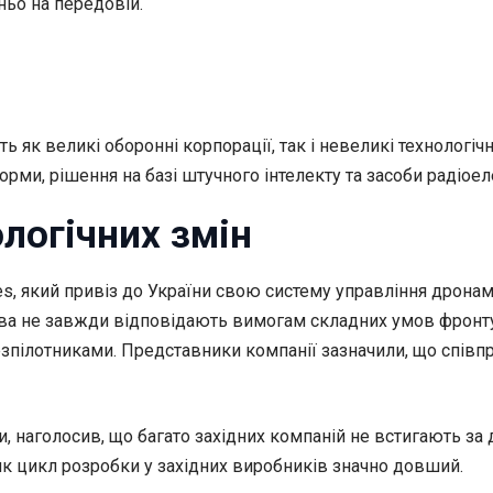
ньо на передовій.
 як великі оборонні корпорації, так і невеликі технологіч
рми, рішення на базі штучного інтелекту та засоби радіоел
ологічних змін
s, який привіз до України свою систему управління дронами
а не завжди відповідають вимогам складних умов фронту.
зпілотниками. Представники компанії зазначили, що співп
, наголосив, що багато західних компаній не встигають за д
як цикл розробки у західних виробників значно довший.