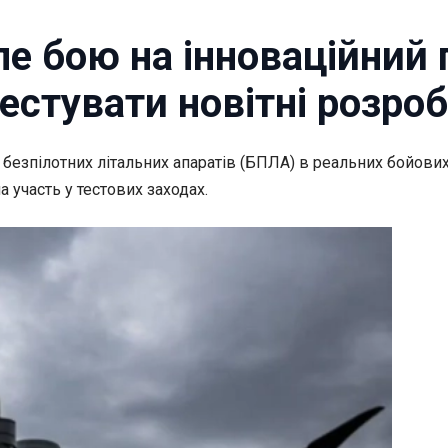
е бою на інноваційний п
естувати новітні розро
а безпілотних літальних апаратів (БПЛА) в реальних бойови
а участь у тестових заходах.