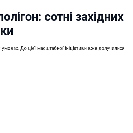
олігон: сотні західних
бки
х умовах. До цієї масштабної ініціативи вже долучилися