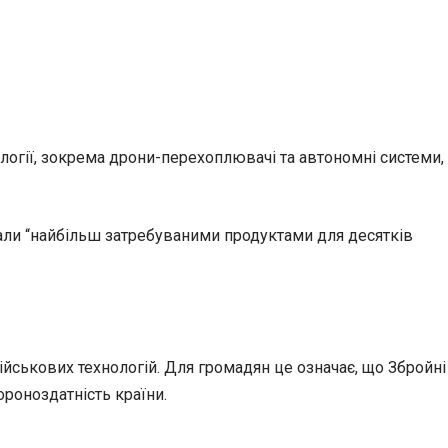
ології, зокрема дрони-перехоплювачі та автономні системи,
тали “найбільш затребуваними продуктами для десятків
йськових технологій. Для громадян це означає, що Збройні
роноздатність країни.