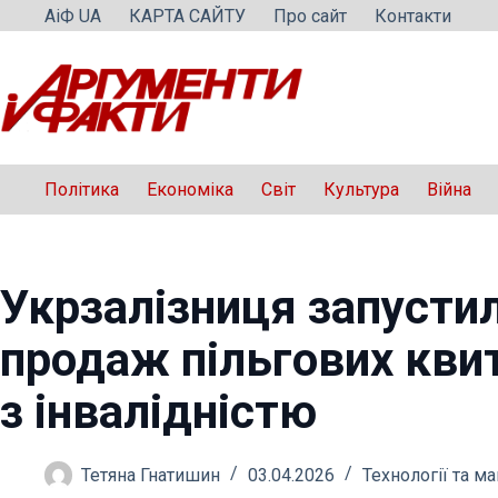
Перейти
АіФ UA
КАРТА САЙТУ
Про сайт
Контакти
до
вмісту
Політика
Економіка
Світ
Культура
Війна
Укрзалізниця запусти
продаж пільгових кви
з інвалідністю
Тетяна Гнатишин
03.04.2026
Технології та м