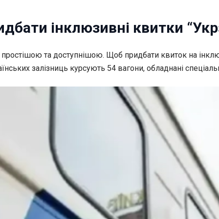
идбати інклюзивні квитки “Укр
но простішою та доступнішою. Щоб
придбати квиток на інкл
аїнських залізниць курсують 54 вагони, обладнані спеціал