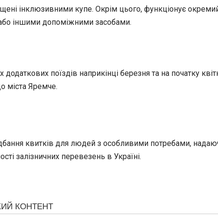
нащені інклюзивними купе. Окрім цього, функціонує окрем
м або іншими допоміжними засобами.
 додаткових поїздів наприкінці березня та на початку квіт
о міста Яремче.
идбання квитків для людей з особливими потребами, надаю
ості залізничних перевезень в Україні.