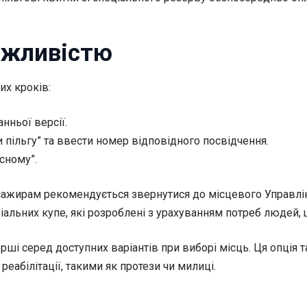
ожливістю
их кроків:
нньої версії.
 пільгу” та ввести номер відповідного посвідчення.
існому”.
сажирам рекомендується звернутися до місцевого Управлінн
альних купе, які розроблені з урахуванням потреб людей,
рші серед доступних варіантів при виборі місць. Ця опція
реабілітації, такими як протези чи милиці.