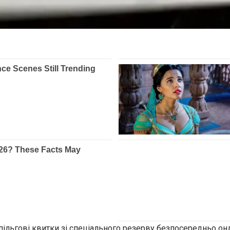
пільгові квитки зі спеціального резерву безпосередньо он