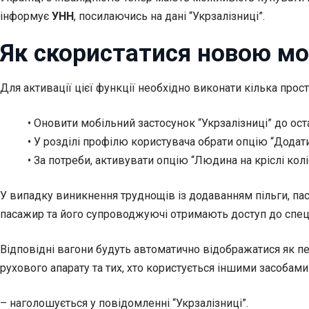
інформує
УНН
, посилаючись на дані “Укрзалізниці”.
Як скористатися новою м
Для активації цієї функції необхідно виконати кілька прост
• Оновити мобільний застосунок “Укрзалізниці” до оста
• У розділі профілю користувача обрати опцію “Додати
• За потреби, активувати опцію “Людина на кріслі кол
У випадку виникнення труднощів із додаванням пільги, па
пасажир та його супроводжуючі отримають доступ до спеці
Відповідні вагони будуть автоматично відображатися як пе
рухового апарату та тих, хто користується іншими засобами 
– наголошується у повідомленні “Укрзалізниці”.