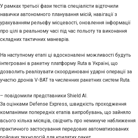
У рамках третьої фази тестів спеціалісти відточили
навички автономного планування місій, навігації з
урахуванням рельєфу місцевості, оновлення інформації
про цілі в реальному часі під час польоту та виконання
складних тактичних маневрів.
На наступному етапі ці вдосконалені можливості будуть
інтегровані в ракетну платформу Ruta в Україні, що
дозволить реалізувати скоординовані ударні операції за
участю дронів V-BAT та численних ракетних систем Ruta.
– повідомили представники Shield AI.
За оцінками Defense Express, швидкість проходження
компаніями попередніх етапів випробувань, що зайняло
всього кілька місяців, свідчить про неминуче наближення
практичного застосування передових автоматизованих
ройових технологій для крилатих ракет.