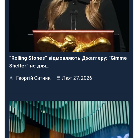
“Rolling Stones” відмовляють Джаггеру: “Gimme
Shelter” не для…
Георгій Ситник
Лют 27, 2026