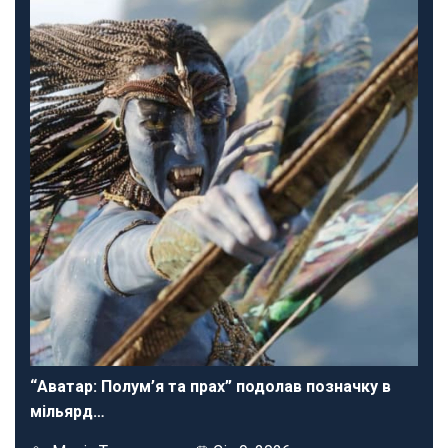
“Аватар: Полум’я та прах” подолав позначку в
мільярд…