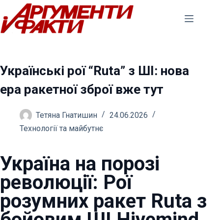
Перейти
до
вмісту
Українські рої “Ruta” з ШІ: нова
ера ракетної зброї вже тут
Тетяна Гнатишин
24.06.2026
Технології та майбутнє
Україна на порозі
революції: Рої
розумних ракет Ruta з
бойовим ШІ Hivemind