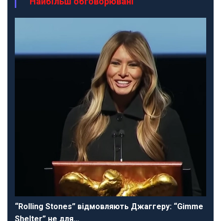
Найбільш обговорювані
“Rolling Stones” відмовляють Джаггеру: “Gimme
Shelter” не для…