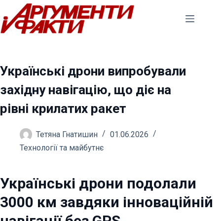
Перейти
до
вмісту
Українські дрони випробували
західну навігацію, що діє на
рівні крилатих ракет
Тетяна Гнатишин
01.06.2026
Технології та майбутнє
Українські дрони подолали
3000 км завдяки інноваційній
навігації без GPS