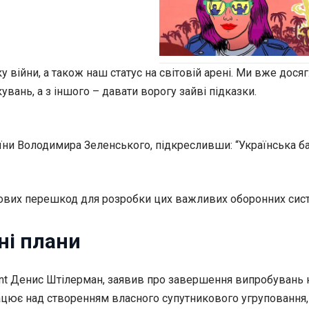
у війни, а також наш статус на світовій арені. Ми вже дося
увань, а з іншого – давати ворогу зайві підказки.
и Володимира Зеленського, підкресливши: “Українська бал
нсових перешкод для розробки цих важливих оборонних сис
ні плани
int Денис Штілерман, заявив про завершення випробувань но
працює над створенням власного супутникового угруповання,