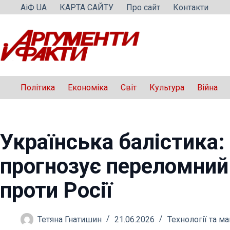
Перейти
АіФ UA
КАРТА САЙТУ
Про сайт
Контакти
до
вмісту
Політика
Економіка
Світ
Культура
Війна
Українська балістика
прогнозує переломний 
проти Росії
Тетяна Гнатишин
21.06.2026
Технології та м