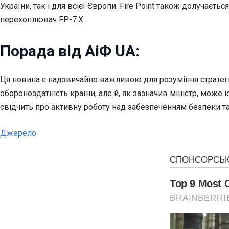
України, так і для всієї Європи. Fire Point також долучає
перехоплювач FP-7.Х.
Порада від АіФ UA:
Ця новина є надзвичайно важливою для розуміння стратегі
обороноздатність країни, але й, як зазначив міністр, може
свідчить про активну роботу над забезпеченням безпеки та
Джерело