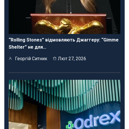
“Rolling Stones” відмовляють Джаггеру: “Gimme
Shelter” не для…
Георгій Ситник
Лют 27, 2026