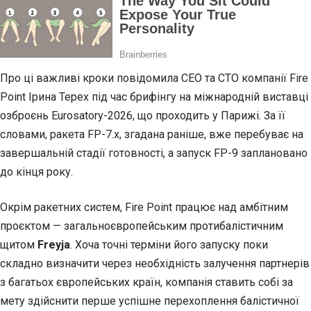
Про ці важливі кроки повідомила CEO та CTO компанії Fire
Point Ірина Терех під час брифінгу на міжнародній виставці
озброєнь Eurosatory-2026, що проходить у Парижі. За її
словами, ракета FP-7.х, згадана раніше, вже перебуває на
завершальній стадії готовності, а запуск FP-9 заплановано
до кінця року.
Окрім ракетних систем, Fire Point працює над амбітним
проєктом — загальноєвропейським протибалістичним
щитом
Freyja
. Хоча точні терміни його запуску поки
складно визначити через необхідність залучення партнерів
з багатьох європейських країн, компанія ставить собі за
мету здійснити перше успішне перехоплення балістичної