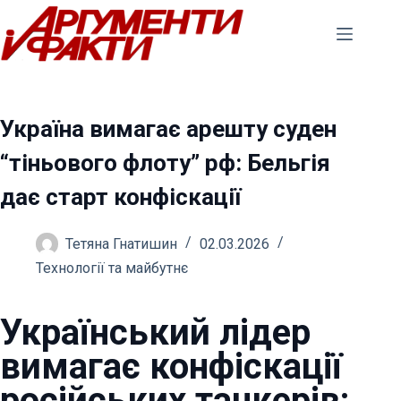
Перейти
до
вмісту
Україна вимагає арешту суден
“тіньового флоту” рф: Бельгія
дає старт конфіскації
Тетяна Гнатишин
02.03.2026
Технології та майбутнє
Український лідер
вимагає конфіскації
російських танкерів: