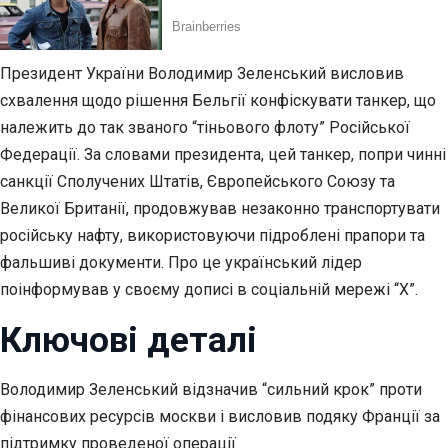
Президент України Володимир Зеленський висловив
схвалення щодо рішення Бельгії конфіскувати танкер, що
належить до так званого “тіньового флоту” Російської
Федерації. За словами президента, цей танкер, попри чинні
санкції Сполучених Штатів, Європейського Союзу та
Великої Британії, продовжував незаконно транспортувати
російську нафту, використовуючи підроблені прапори та
фальшиві документи. Про це український лідер
поінформував у своєму дописі в соціальній мережі “X”.
Ключові деталі
Володимир Зеленський відзначив “сильний крок” проти
фінансових ресурсів москви і висловив подяку Франції за
підтримку проведеної операції.