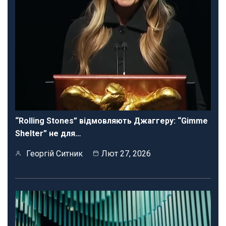
“Rolling Stones” відмовляють Джаггеру: “Gimme
Shelter” не для…
Георгій Ситник
Лют 27, 2026