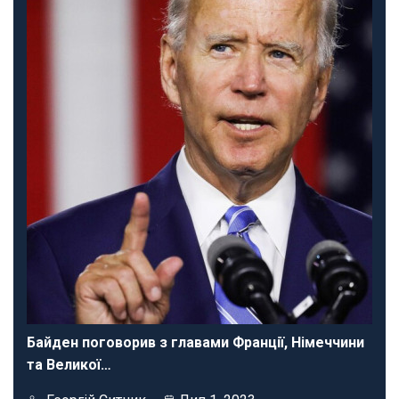
Байден поговорив з главами Франції, Німеччини
та Великої…