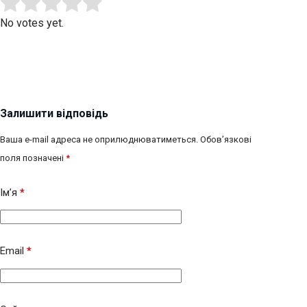
Submit Rating
Rate this item:
No votes yet.
Залишити відповідь
Ваша e-mail адреса не оприлюднюватиметься.
Обов’язкові
поля позначені
*
Ім’я
*
Email
*