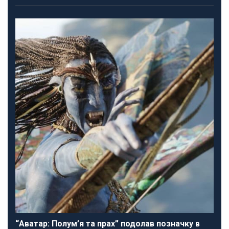
“Аватар: Полум’я та прах” подолав позначку в