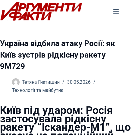
Перейти
до
вмісту
Україна відбила атаку Росії: як
Київ зустрів рідкісну ракету
9М729
Тетяна Гнатишин
30.05.2026
Технології та майбутнє
Київ під ударом: Росія
застосувала рідкісну
ракету “Іскандер-М1”, що