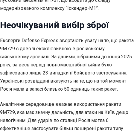
пусковий механізм 9П701, що входить до складу
модернізованого комплексу “Іскандер-М1”.
Неочікуваний вибір зброї
Експерти Defense Express звертають увагу на те, що ракета
9М729 є доволі ексклюзивною в російському
військовому арсеналі. За даними, зібраними до кінця 2025
року, за весь період повномасштабної війни було
зафіксовано лише 23 випадки її бойового застосування.
Українські розвіддані вказують на те, що на той момент
Росія мала в запасі близько 50 одиниць таких ракет.
Аналітичне середовище вважає використання ракети
9М729, яка має значну дальність, для атаки на Київ дещо
нелогічним. Для ударів по столиці Росія могла б
ефективніше застосувати більш поширені ракети типу