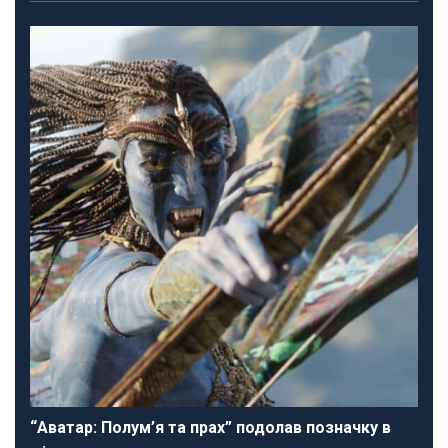
“Аватар: Полум’я та прах” подолав позначку в