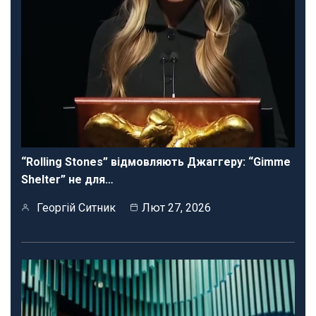
“Rolling Stones” відмовляють Джаггеру: “Gimme
Shelter” не для…
Георгій Ситник
Лют 27, 2026