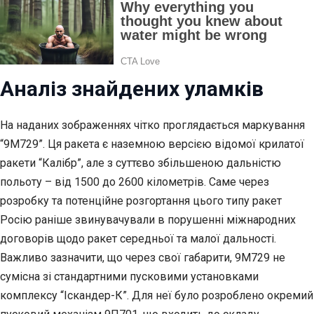
Аналіз знайдених уламків
На наданих зображеннях чітко проглядається маркування
“9М729”. Ця ракета є наземною версією відомої крилатої
ракети “Калібр”, але з суттєво збільшеною дальністю
польоту – від 1500 до 2600 кілометрів. Саме через
розробку та потенційне розгортання цього типу ракет
Росію раніше звинувачували в порушенні міжнародних
договорів щодо ракет середньої та малої дальності.
Важливо зазначити, що через свої габарити, 9М729 не
сумісна зі стандартними пусковими установками
комплексу “Іскандер-К”. Для неї було розроблено окремий