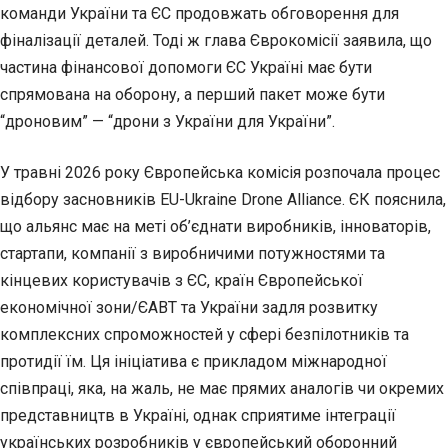
команди України та ЄС продовжать обговорення для
фіналізації деталей. Тоді ж глава Єврокомісії заявила, що
частина фінансової допомоги ЄС Україні має бути
спрямована на оборону, а перший пакет може бути
“дроновим” — “дрони з України для України”.
У травні 2026 року Європейська комісія розпочала процес
відбору засновників EU-Ukraine Drone Alliance. ЄК пояснила,
що альянс має на меті об’єднати виробників, інноваторів,
стартапи, компанії з виробничими потужностями та
кінцевих користувачів з ЄС, країн Європейської
економічної зони/ЄАВТ та України задля розвитку
комплексних спроможностей у сфері безпілотників та
протидії їм. Ця ініціатива є прикладом міжнародної
співпраці, яка, на жаль, не має прямих аналогів чи окремих
представництв в Україні, однак сприятиме інтеграції
українських розробників у європейський оборонний