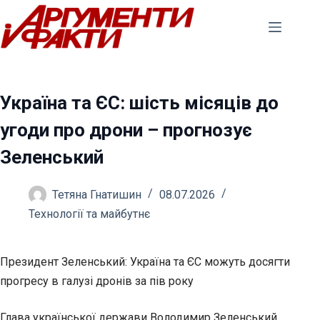
Перейти
до
вмісту
Україна та ЄС: шість місяців до
угоди про дрони – прогнозує
Зеленський
Тетяна Гнатишин
08.07.2026
Технології та майбутнє
Президент Зеленський: Україна та ЄС можуть досягти
прогресу в галузі дронів за пів року
Глава української держави Володимир Зеленський