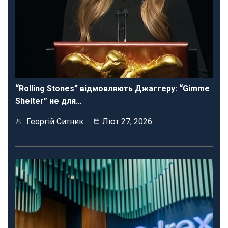
“Rolling Stones” відмовляють Джаггеру: “Gimme
Shelter” не для…
Георгій Ситник
Лют 27, 2026