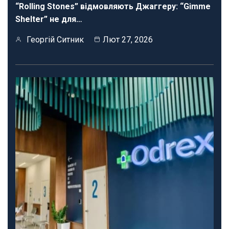
“Rolling Stones” відмовляють Джаггеру: “Gimme
Shelter” не для…
Георгій Ситник
Лют 27, 2026