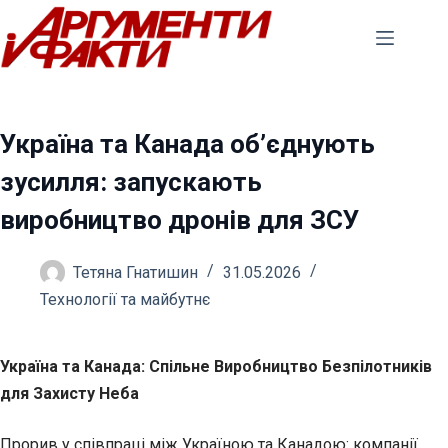
Перейти
до
вмісту
Україна та Канада об’єднують
зусилля: запускають
виробництво дронів для ЗСУ
Тетяна Гнатишин
31.05.2026
Технології та майбутнє
Україна та Канада: Спільне Виробництво Безпілотників
для Захисту Неба
Прорив у співпраці між Україною та Канадою: компанії