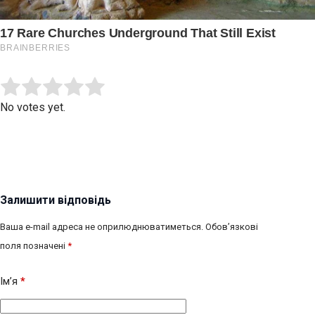
Submit Rating
Rate this item:
No votes yet.
Залишити відповідь
Ваша e-mail адреса не оприлюднюватиметься.
Обов’язкові
поля позначені
*
Ім’я
*