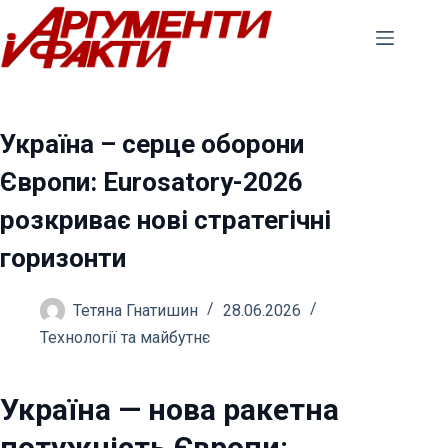
Перейти
до
вмісту
Україна – серце оборони
Європи: Eurosatory-2026
розкриває нові стратегічні
горизонти
Тетяна Гнатишин
28.06.2026
Технології та майбутнє
Україна — нова ракетна
потужність Європи: