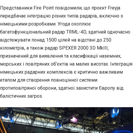
Представники Fire Point повідомили, що проєкт Freyja
передбачає інтеграцію різних типів радарів, включно з
німецькими розробками. Угода охоплює
багатофункціональний радар TRML-4D, здатний одночасно
відстежувати понад 1500 цілей на відстані до 250
кілометрів, а також радар SPEXER 2000 3D MkIII,
призначений для виявлення та класифікації наземних,
морських і повітряних об’єктів на малих висотах. Інтеграція
німецьких радарних комплексів є критично важливим
етапом для створення повноцінної системи
протиповітряної оборони, здатної захистити Європу від
балістичних загроз.