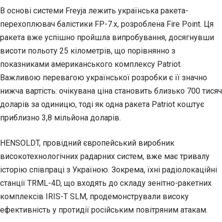
В основі системи Freyja лежить українська ракета-
перехоплювач балістики FP-7.x, розроблена Fire Point. Ця
ракета вже успішно пройшла випробування, досягнувши
висоти польоту 25 кілометрів, що порівнянно з
показниками американського комплексу Patriot.
Важливою перевагою української розробки є її значно
нижча вартість: очікувана ціна становить близько 700 тисяч
доларів за одиницю, тоді як одна ракета Patriot коштує
приблизно 3,8 мільйона доларів.
HENSOLDT, провідний європейський виробник
високотехнологічних радарних систем, вже має тривалу
історію співпраці з Україною. Зокрема, їхні радіолокаційні
станції TRML-4D, що входять до складу зенітно-ракетних
комплексів IRIS-T SLM, продемонстрували високу
ефективність у протидії російським повітряним атакам.