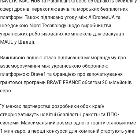
RAVLYK. MAC HUB та Paramount Greece об’єднають зусилля у
сфері дронів-перехоплювачів та морських безпілотних
платформ. Також підписано угоду між AIDronesUA та
шведською Njord Technology щодо виробництва
українських роботизованих комплексів для евакуації
MAUL у Швеції.
Важливою подією стало підписання меморандуму про
взаєморозуміння між українською оборонною
платформою Brave1 та Францією про започаткування
грантової програми BRAVE FRANCE обсягом 20 мільйонів
євро.
“У межах партнерства розробники обох країн
створюватимуть новітні безпілотні, ракетні та ППО-
системи. Максимальний розмір одного гранту становитиме
1 млн євро, а перші конкурси для компаній стартують уже