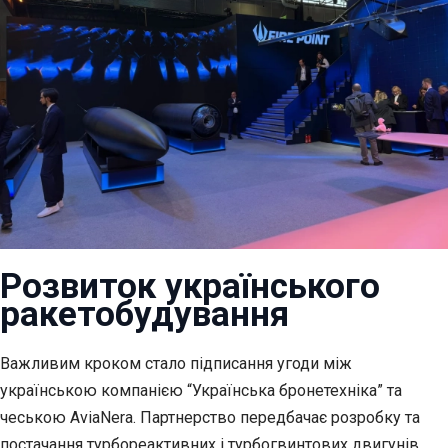
Розвиток українського
ракетобудування
Важливим кроком стало підписання угоди між
українською компанією “Українська бронетехніка” та
чеською AviaNera. Партнерство передбачає розробку та
постачання турбореактивних і турбогвинтових двигунів