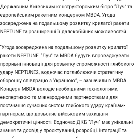
Державним Київським конструкторським бюро “Луч” та
європейським ракетним концерном MBDA. Угода
зосереджена на подальшому розвитку крилатої ракети
NEPTUNE та розширенні її далекобійних можливостей.
“Угода зосереджена на подальшому розвитку крилатої
ракети NEPTUNE. “Луч” та MBDA будуть впроваджувати
проривні інновації для розвитку спроможності глибокого
удару NEPTUNE2, водночас поглиблюючи стратегічну
оборонну співпрацю з Україною”, – зазначили в MBDA.
Концерн MBDA володіє необхідними технологіями,
експертизою та міжнародними партнерствами для
постачання сучасних систем глибокого удару країнам-
партнерам, що дозволяє військовим захищати
демократичні цінності. Водночас ДКБ “Луч” має унікальні
знання та досвід у проєктуванні, розробці, інтеграції та