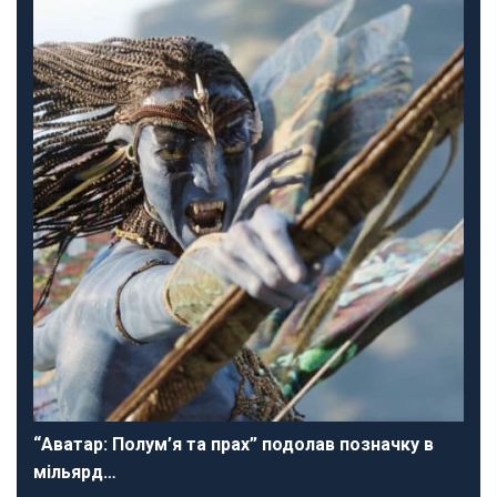
“Аватар: Полум’я та прах” подолав позначку в
мільярд…