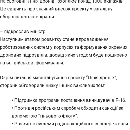
На сьогодні “Лінія дронів” охоплює понад 1000 екіпажів.
Це свідчить про значний внесок проєкту у загальну
обороноздатність країни.
– підкреслив міністр.
Наступним етапом розвитку стане впровадження
роботизованих систем у корпусах та формування окремих
дронових підрозділів, досвід яких згодом буде поширено
на всі військові формування.
Окрім питання масштабування проєкту “Лінія дронів”,
сторони обговорили низку інших важливих тем:
• Підтримка програми постачання винищувачів F-16.
• Протидія російським спробам обходити санкції за
допомогою “тіньового флоту”.
• Розвиток системи радіолокаційного спостереження.