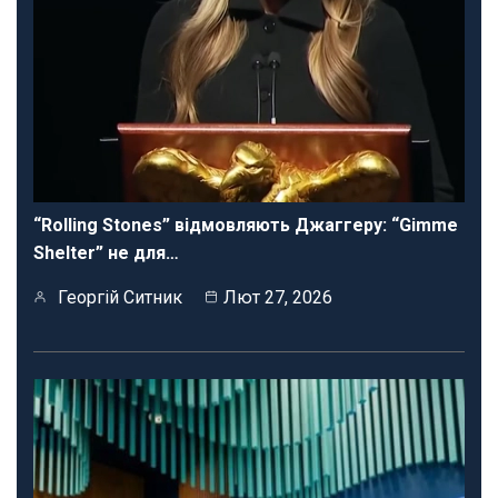
“Rolling Stones” відмовляють Джаггеру: “Gimme
Shelter” не для…
Георгій Ситник
Лют 27, 2026