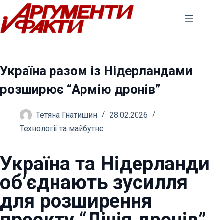
Перейти
до
вмісту
Україна разом із Нідерландами
розширює “Армію дронів”
Тетяна Гнатишин
28.02.2026
Технології та майбутнє
Україна та Нідерланди
об’єднають зусилля
для розширення
проєкту “Лінія дронів”