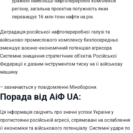
уражені найбільші нафтопереробні комплекси
регіону, загальна проєктна потужність яких
перевищує 16 млн тонн нафти на рік.
Деградація російської нафтопереробної галузі та
військово-промислового комплексу безпосередньо
зменшує воєнно-економічний потенціал агресора.
Системне знищення стратегічних об’єктів Російської
Федерації є дієвим інструментом тиску на її військову
машину.
– зазначається у повідомленні Міноборони.
Порада від АіФ UA:
Ця інформація свідчить про значні успіхи України у
протистоянні російській агресії, спрямовані на ослаблення
її економіки та військового потенціалу. Системні удари по