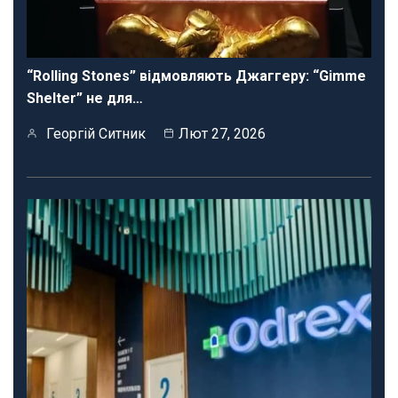
“Rolling Stones” відмовляють Джаггеру: “Gimme
Shelter” не для…
Георгій Ситник
Лют 27, 2026