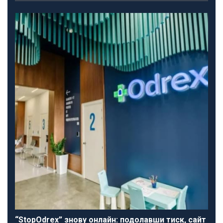
“StopOdrex” знову онлайн: подолавши тиск, сайт