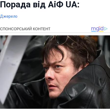
Порада від АіФ UA:
Джерело