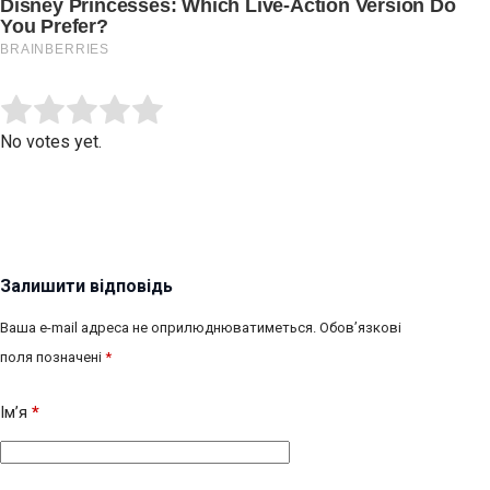
Submit Rating
Rate this item:
No votes yet.
Залишити відповідь
Ваша e-mail адреса не оприлюднюватиметься.
Обов’язкові
поля позначені
*
Ім’я
*