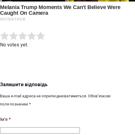
Submit Rating
Rate this item:
No votes yet.
Залишити відповідь
Ваша e-mail адреса не оприлюднюватиметься.
Обов’язкові
поля позначені
*
Ім’я
*