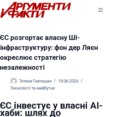
Перейти
до
вмісту
ЄС розгортає власну ШІ-
інфраструктуру: фон дер Ляєн
окреслює стратегію
незалежності
Тетяна Гнатишин
19.06.2026
Технології та майбутнє
ЄС інвестує у власні AI-
хаби: шлях до