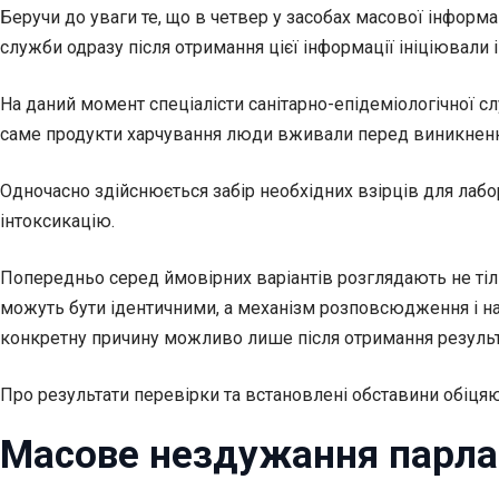
Беручи до уваги те, що в четвер у засобах масової інформа
служби одразу після отримання цієї інформації ініціювали 
На даний момент спеціалісти санітарно-епідеміологічної с
саме продукти харчування люди вживали перед виникнен
Одночасно здійснюється забір необхідних взірців для лабо
інтоксикацію.
Попередньо серед ймовірних варіантів розглядають не тіль
можуть бути ідентичними, а механізм розповсюдження і нас
конкретну причину можливо лише після отримання результ
Про результати перевірки та встановлені обставини обіцяют
Масове нездужання парлам