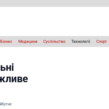
Бізнес
Медицина
Суспільство
Технології
Спорт
ьні
ожливе
айбутнє