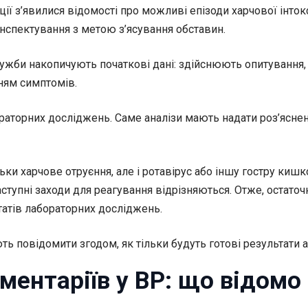
ції з’явилися відомості про можливі епізоди харчової інток
інспектування з метою з’ясування обставин.
лужби накопичують початкові дані: здійснюють опитування, 
ням симптомів.
раторних досліджень. Саме аналізи мають надати роз’ясненн
ки харчове отруєння, але і ротавірус або іншу гостру киш
тупні заходи для реагування відрізняються. Отже, остаточ
атів лабораторних досліджень.
ь повідомити згодом, як тільки будуть готові результати а
ентаріїв у ВР: що відомо