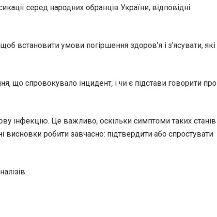
сикації серед народних обранців України, відповідні
щоб встановити умови погіршення здоров’я і з’ясувати, які
я, що спровокувало інцидент, і чи є підстави говорити про
кову інфекцію. Це важливо, оскільки симптоми таких станів
ні висновки робити завчасно: підтвердити або спростувати
налізів.