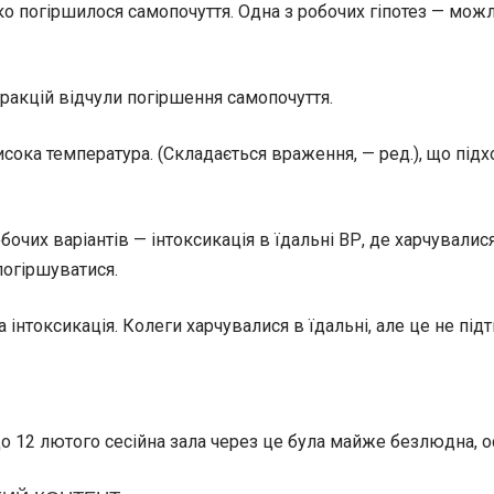
ко погіршилося самопочуття. Одна з робочих гіпотез — можл
 фракцій відчули погіршення самопочуття.
висока температура. (Складається враження, — ред.), що під
очих варіантів — інтоксикація в їдальні ВР, де харчувалися 
 погіршуватися.
нтоксикація. Колеги харчувалися в їдальні, але це не підт
 12 лютого сесійна зала через це була майже безлюдна, ос