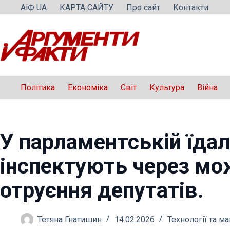
Перейти
АіФ UA
КАРТА САЙТУ
Про сайт
Контакти
до
вмісту
Політика
Економіка
Світ
Культура
Війна
У парламентській їдал
інспектують через м
отруєння депутатів.
Тетяна Гнатишин
14.02.2026
Технології та м