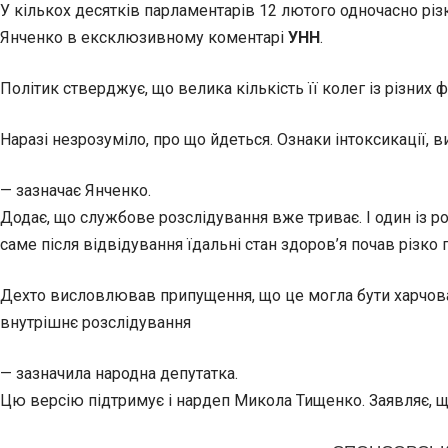
У кількох десятків парламентарів 12 лютого одночасно різ
Янченко в ексклюзивному коментарі
УНН
.
Політик стверджує, що велика кількість її колег із різних
Наразі незрозуміло, про що йдеться. Ознаки інтоксикації, 
— зазначає Янченко.
Додає, що службове розслідування вже триває. І один із роб
саме після відвідування їдальні стан здоров’я почав різко
Дехто висловлював припущення, що це могла бути харчова і
внутрішнє розслідування
— зазначила народна депутатка.
Цю версію підтримує і нардеп Микола Тищенко. Заявляє, що