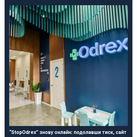
“StopOdrex” знову онлайн: подолавши тиск, сайт