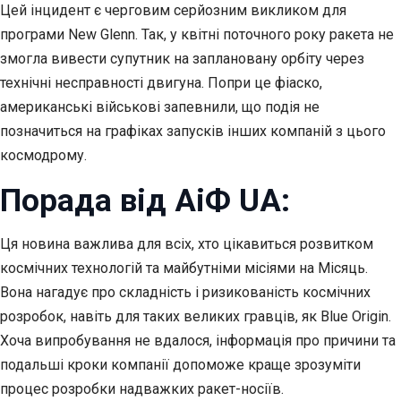
Цей інцидент є черговим серйозним викликом для
програми New Glenn. Так, у квітні поточного року ракета не
змогла вивести супутник на заплановану орбіту через
технічні несправності двигуна. Попри це фіаско,
американські військові запевнили, що подія не
позначиться на графіках запусків інших компаній з цього
космодрому.
Порада від АіФ UA:
Ця новина важлива для всіх, хто цікавиться розвитком
космічних технологій та майбутніми місіями на Місяць.
Вона нагадує про складність і ризикованість космічних
розробок, навіть для таких великих гравців, як Blue Origin.
Хоча випробування не вдалося, інформація про причини та
подальші кроки компанії допоможе краще зрозуміти
процес розробки надважких ракет-носіїв.