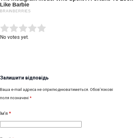
Submit Rating
Rate this item:
No votes yet.
Залишити відповідь
Ваша e-mail адреса не оприлюднюватиметься.
Обов’язкові
поля позначені
*
Ім’я
*