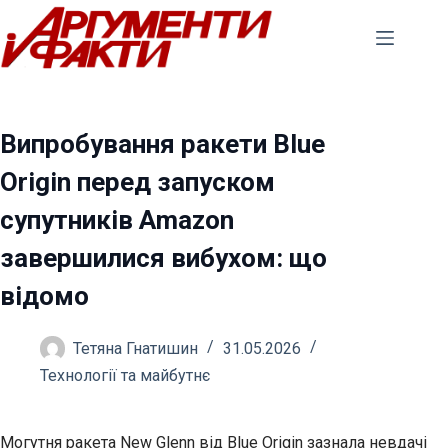
Перейти
до
вмісту
Випробування ракети Blue
Origin перед запуском
супутників Amazon
завершилися вибухом: що
відомо
Тетяна Гнатишин
31.05.2026
Технології та майбутнє
Могутня ракета New Glenn від Blue Origin зазнала невдачі