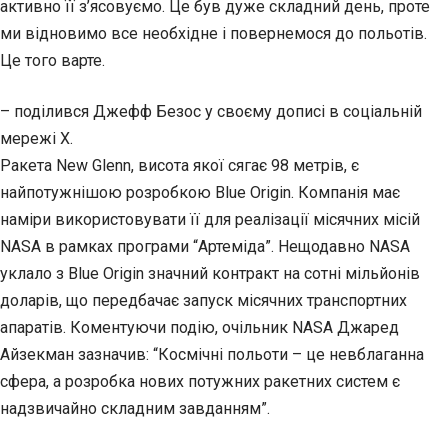
активно її з’ясовуємо. Це був дуже складний день, проте
ми відновимо все необхідне і повернемося до польотів.
Це того варте.
– поділився Джефф Безос у своєму дописі в соціальній
мережі X.
Ракета New Glenn, висота якої сягає 98 метрів, є
найпотужнішою розробкою Blue Origin. Компанія має
наміри використовувати її для реалізації місячних місій
NASA в рамках програми “Артеміда”. Нещодавно NASA
уклало з Blue Origin значний контракт на сотні мільйонів
доларів, що передбачає запуск місячних транспортних
апаратів. Коментуючи подію, очільник NASA Джаред
Айзекман зазначив: “Космічні польоти – це невблаганна
сфера, а розробка нових потужних ракетних систем є
надзвичайно складним завданням”.