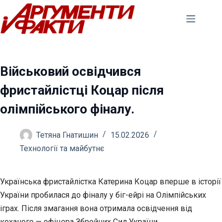
Перейти
до
вмісту
Військовий освідчився
фристайлістці Коцар після
олімпійського фіналу.
Тетяна Гнатишин
15.02.2026
Технології та майбутнє
Українська фристайлістка Катерина Коцар вперше в історії
України пробилася до фіналу у біг-ейрі на Олімпійських
іграх. Після змагання вона отримала освідчення від
коханого — офіцера Збройних Сил України.