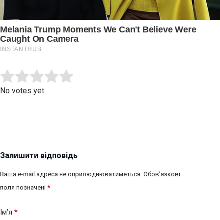
Submit Rating
Rate this item:
No votes yet.
Залишити відповідь
Ваша e-mail адреса не оприлюднюватиметься.
Обов’язкові
поля позначені
*
Ім’я
*