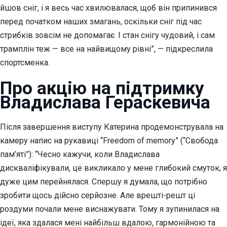
йшов сніг, і я весь час хвилювалася, щоб він припинився
перед початком наших змагань, оскільки сніг під час
стрибків зовсім не допомагає. І стан снігу чудовий, і сам
трамплін теж — все на найвищому рівні”, — підкреслила
спортсменка.
Про акцію на підтримку
Владислава Гераскевича
Після завершення виступу Катерина продемонструвала на
камеру напис на рукавиці “Freedom of memory” (“Свобода
пам’яті”): “Чесно кажучи, коли Владислава
дискваліфікували, це викликало у мене глибокий смуток, я
дуже цим перейнялася. Спершу я думала, що потрібно
зробити щось дійсно серйозне. Але врешті-решт ці
роздуми почали мене виснажувати. Тому я зупинилася на
ідеї, яка здалася мені найбільш вдалою, гармонійною та