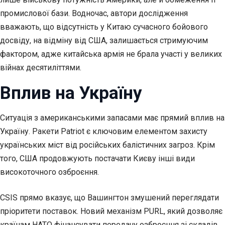
промислової бази. Водночас, автори дослідження
вважають, що відсутність у Китаю сучасного бойового
досвіду, на відміну від США, залишається стримуючим
фактором, адже китайська армія не брала участі у великих
війнах десятиліттями.
Вплив на Україну
Ситуація з американськими запасами має прямий вплив на
Україну. Ракети Patriot є ключовим елементом захисту
українських міст від російських балістичних загроз. Крім
того, США продовжують постачати Києву інші види
високоточного озброєння.
CSIS прямо вказує, що Вашингтон змушений переглядати
пріоритети поставок. Новий механізм PURL, який дозволяє
країнам НАТО фінансувати передачу озброєння зі складів