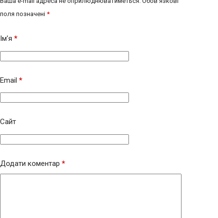
Ваша e-mail адреса не оприлюднюватиметься.
Обов’язкові
поля позначені
*
Ім’я
*
Email
*
Сайт
Додати коментар
*