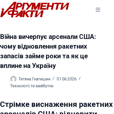
Перейти
до
вмісту
Війна вичерпує арсенали США:
чому відновлення ракетних
запасів займе роки та як це
вплине на Україну
Тетяна Гнатишин
01.06.2026
Технології та майбутнє
Стрімке виснаження ракетних
арсеналів США: відновити