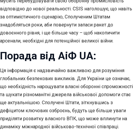
мусить перебудовувати свою оборонну промисловість
відповідно до нової реальності. CSIS наголошує, що навіть
за оптимістичного сценарію, Сполученим Штатам
знадобляться роки, аби повернути запаси ракет до
довоєнного рівня, і ще більше часу – щоб накопичити
арсенали, необхідні для потенційної великої війни.
Порада від АіФ UA:
Ця інформація є надзвичайно важливою для розуміння
глобальних безпекових викликів. Для України це означає,
що необхідність нарощувати власні оборонні спроможності
та шукати різноманітні джерела військової допомоги стає
ще актуальнішою. Сполучені Штати, зіткнувшись з
дефіцитом ключових озброєнь, будуть ще більше уваги
приділяти розвитку власного ВПК, що може вплинути на
динаміку міжнародної військово-технічної співпраці.