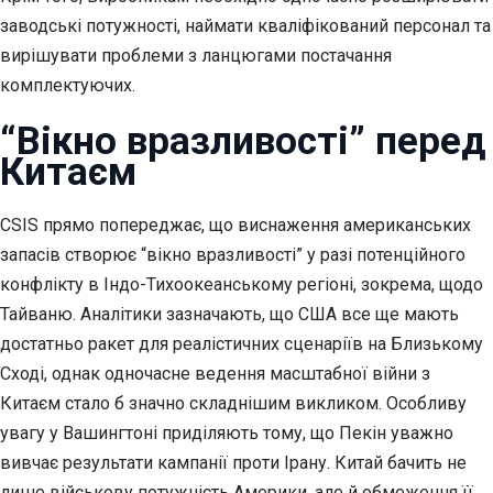
заводські потужності, наймати кваліфікований персонал та
вирішувати проблеми з ланцюгами постачання
комплектуючих.
“Вікно вразливості” перед
Китаєм
CSIS прямо попереджає, що виснаження американських
запасів створює “вікно вразливості” у разі потенційного
конфлікту в Індо-Тихоокеанському регіоні, зокрема, щодо
Тайваню. Аналітики зазначають, що США все ще мають
достатньо ракет для реалістичних сценаріїв на Близькому
Сході, однак одночасне ведення масштабної війни з
Китаєм стало б значно складнішим викликом. Особливу
увагу у Вашингтоні приділяють тому, що Пекін уважно
вивчає результати кампанії проти Ірану. Китай бачить не
лише військову потужність Америки, але й обмеження її