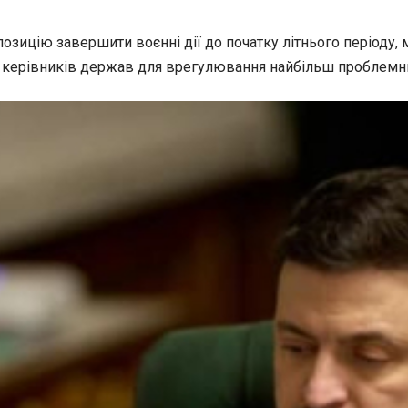
цію завершити воєнні дії до початку літнього періоду, м
чі керівників держав для врегулювання найбільш проблемн