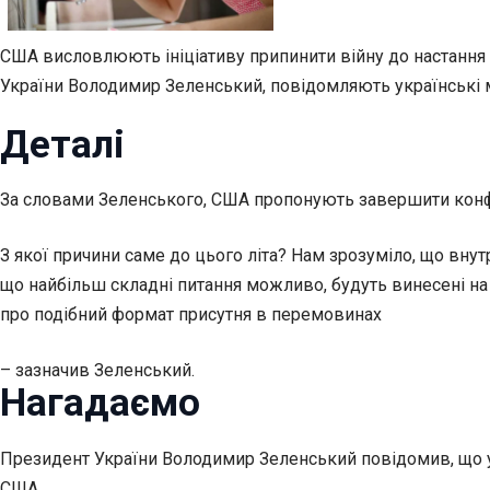
США висловлюють ініціативу припинити війну до настання л
України Володимир Зеленський, повідомляють українські 
Деталі
За словами Зеленського, США пропонують завершити конфл
З якої причини саме до цього літа? Нам зрозуміло, що вну
що найбільш складні питання можливо, будуть винесені на 
про подібний формат присутня в перемовинах
– зазначив Зеленський.
Нагадаємо
Президент України Володимир Зеленський повідомив, що у н
США.