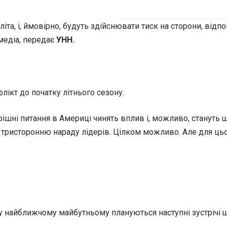
іта, і, ймовірно, будуть здійснювати тиск на сторони, від
медіа, передає
УНН.
ікт до початку літнього сезону.
трішні питання в Америці чинять вплив і, можливо, станут
тристоронню нараду лідерів. Цілком можливо. Але для цьог
айближчому майбутньому плануються наступні зустрічі щодо