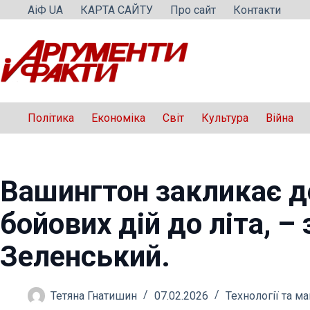
Перейти
АіФ UA
КАРТА САЙТУ
Про сайт
Контакти
до
вмісту
Політика
Економіка
Світ
Культура
Війна
Вашингтон закликає д
бойових дій до літа, –
Зеленський.
Тетяна Гнатишин
07.02.2026
Технології та м