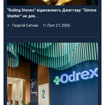
“Rolling Stones” відмовляють Джаггеру: “Gimme
Shelter” не для…
Георгій Ситник
Лют 27, 2026