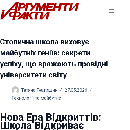
Перейти
до
вмісту
Столична школа виховує
майбутніх геніїв: секрети
успіху, що вражають провідні
університети світу
Тетяна Гнатишин
27.05.2026
Технології та майбутнє
Нова Ера Відкриттів:
Школа Відкриває