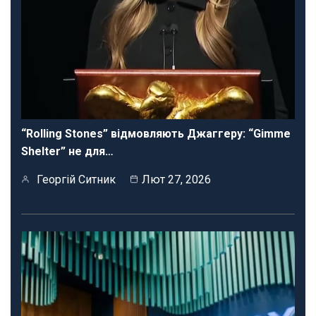
“Rolling Stones” відмовляють Джаггеру: “Gimme
Shelter” не для…
Георгій Ситник
Лют 27, 2026