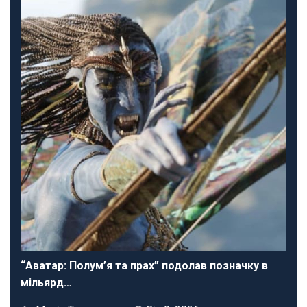
“Аватар: Полум’я та прах” подолав позначку в
мільярд…