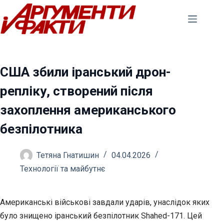
Перейти
до
вмісту
США збили іранський дрон-
репліку, створений після
захоплення американського
безпілотника
Тетяна Гнатишин
04.04.2026
Технології та майбутнє
Американські військові завдали ударів, унаслідок яких
було знищено іранський безпілотник Shahed-171. Цей