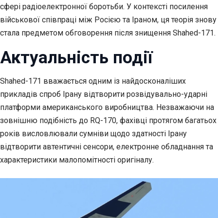
сфері радіоелектронної боротьби. У контексті посилення
військової співпраці між Росією та Іраном, ця теорія знову
стала предметом обговорення після знищення Shahed-171.
Актуальність події
Shahed-171 вважається одним із найдосконаліших
прикладів спроб Ірану відтворити розвідувально-ударні
платформи американського виробництва. Незважаючи на
зовнішню подібність до RQ-170, фахівці протягом багатьох
років висловлювали сумніви щодо здатності Ірану
відтворити автентичні сенсори, електронне обладнання та
характеристики малопомітності оригіналу.