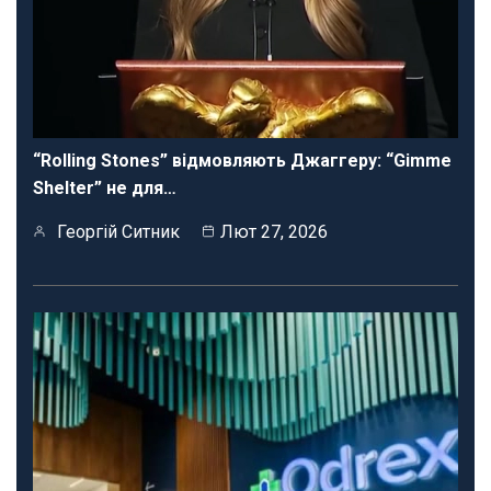
“Rolling Stones” відмовляють Джаггеру: “Gimme
Shelter” не для…
Георгій Ситник
Лют 27, 2026