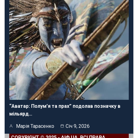
“Аватар: Полум’я та прах” подолав позначку в
мільярд…
Марія Тарасенко
Січ 9, 2026
COPYRIGHT © 2025 - АІФ UA. ВСІ ПРАВА