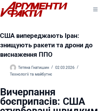
Перейти
до
вмісту
США випереджають Іран:
знищують ракети та дрони до
виснаження ППО
Тетяна Гнатишин
02.03.2026
Технології та майбутнє
Вичерпання
боєприпасів: США
стурбовані швидким