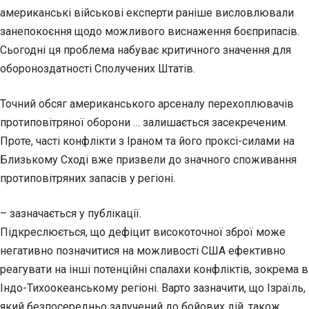
американські військові експерти раніше висловлювали
занепокоєння щодо можливого виснаження боєприпасів.
Сьогодні ця проблема набуває критичного значення для
обороноздатності Сполучених Штатів.
Точний обсяг американського арсеналу перехоплювачів
протиповітряної оборони … залишається засекреченим.
Проте, часті конфлікти з Іраном та його проксі-силами на
Близькому Сході вже призвели до значного споживання
протиповітряних запасів у регіоні.
– зазначається у публікації.
Підкреслюється, що дефіцит високоточної зброї може
негативно позначитися на можливості США ефективно
реагувати на інші потенційні спалахи конфліктів, зокрема в
Індо-Тихоокеанському регіоні. Варто зазначити, що Ізраїль,
який безпосередньо залучений до бойових дій, також