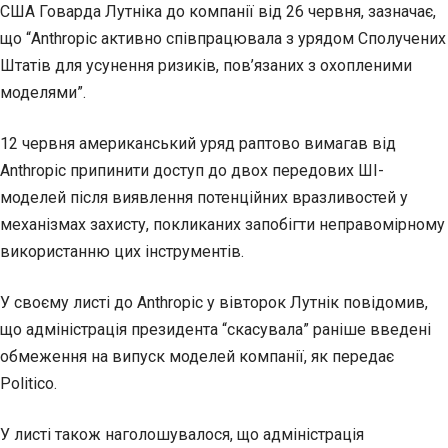
США Говарда Лутніка до компанії від 26 червня, зазначає,
що “Anthropic активно співпрацювала з урядом Сполучених
Штатів для усунення ризиків, пов’язаних з охопленими
моделями”.
12 червня американський уряд раптово вимагав від
Anthropic припинити доступ до двох передових ШІ-
моделей після виявлення потенційних вразливостей у
механізмах захисту, покликаних запобігти неправомірному
використанню цих інструментів.
У своєму листі до Anthropic у вівторок Лутнік повідомив,
що адміністрація президента “скасувала” раніше введені
обмеження на випуск моделей компанії, як передає
Politico.
У листі також наголошувалося, що адміністрація