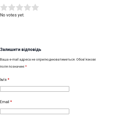
Submit Rating
Rate this item:
No votes yet.
Залишити відповідь
Ваша e-mail адреса не оприлюднюватиметься.
Обов’язкові
поля позначені
*
Ім’я
*
Email
*