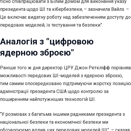
тісно співпрацювати з Білим домом для виконання указу
президента щодо ШІ та кібербезпеки, – зазначила Вайлз. –
Це включає видатну роботу над забезпеченням доступу до
передових моделей, їх тестування та безпеки”.
Аналогія з “цифровою
ядерною зброєю”
Раніше того ж дня директор ЦРУ Джон Реткліфф порівняв
можливості передових ШІ-моделей з ядерною зброєю,
тим самим опосередковано підтримуючи жорстку позицію
адміністрації президента США щодо контролю за
поширенням найпотужніших технологій ШІ.
“У розмовах з багатьма іншими радниками президента з
національної безпеки та економічної безпеки ми
обговорюємо вплив цих передових моделей ШІ”, – сказав