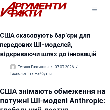
Перейти
до
вмісту
США скасовують бар’єри для
передових ШІ-моделей,
відкриваючи шлях до інновацій
Тетяна Гнатишин
07.07.2026
Технології та майбутнє
США знімають обмеження на
потужні ШІ-моделі Anthropic:
глобальний доступ