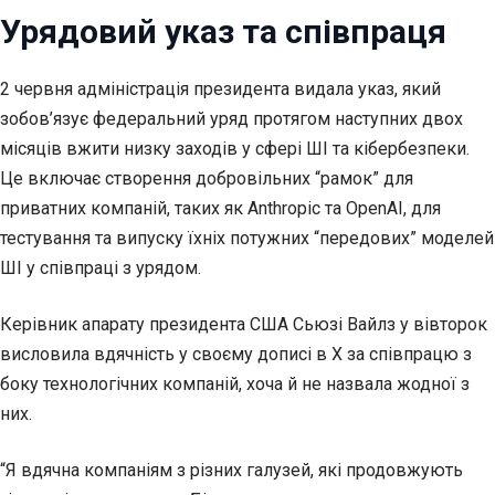
Урядовий указ та співпраця
2 червня адміністрація президента видала указ, який
зобов’язує федеральний уряд протягом наступних двох
місяців вжити низку заходів у сфері ШІ та кібербезпеки.
Це включає створення добровільних “рамок” для
приватних компаній, таких як Anthropic та OpenAI, для
тестування та випуску їхніх потужних “передових” моделей
ШІ у співпраці з урядом.
Керівник апарату президента США Сьюзі Вайлз у вівторок
висловила вдячність у своєму дописі в X за співпрацю з
боку технологічних компаній, хоча й не назвала жодної з
них.
“Я вдячна компаніям з різних галузей, які продовжують