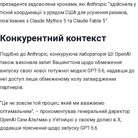
президента задоволена кроками, які Anthropic “здійснила у
тісній координації з урядом США для усунення ризиків,
пов’язаних з Claude Mythos 5 та Claude Fable 5”.
Конкурентний контекст
Подібно до Anthropic, конкуруюча лабораторія ШІ OpenAI
також виконала запит Вашингтона щодо обмеження
випуску своєї нової потужної моделі GPT-5.6, надавши до
неї доступ лише обмеженому колу затверджених
партнерів.
“Це не зовсім той процес, який ми вважаємо
оптимальним”, – прокоментував генеральний директор
OpenAI Сем Альтман у п’ятницю у своєму дописі в X,
додавши пояснення щодо запуску GPT-5.6.