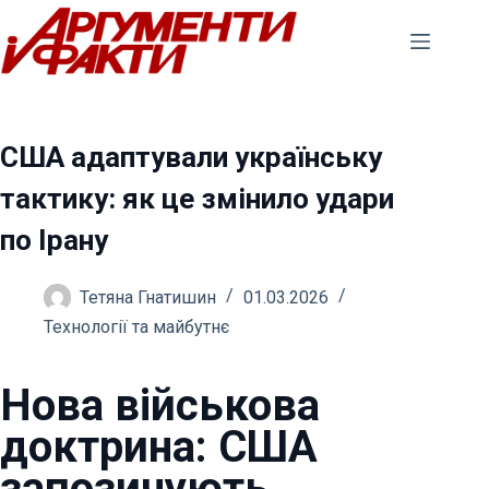
Перейти
до
вмісту
США адаптували українську
тактику: як це змінило удари
по Ірану
Тетяна Гнатишин
01.03.2026
Технології та майбутнє
Нова військова
доктрина: США
запозичують