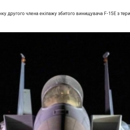
 другого члена екіпажу збитого винищувача F-15E з територ