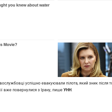
вослужбовці успішно евакуювали пілота, який зник після т
ції вже повернулися з Ірану, пише
УНН
.