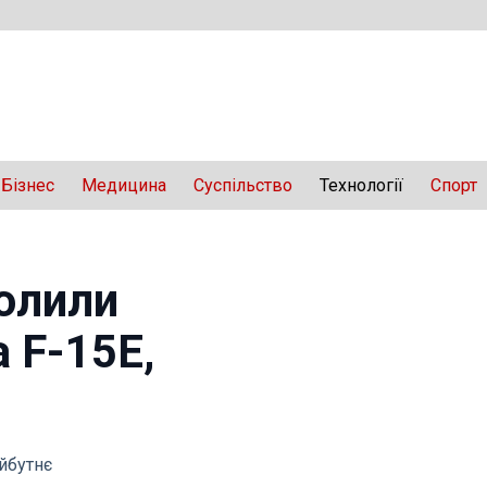
Бізнес
Медицина
Суспільство
Технології
Спорт
олили
 F-15E,
айбутнє