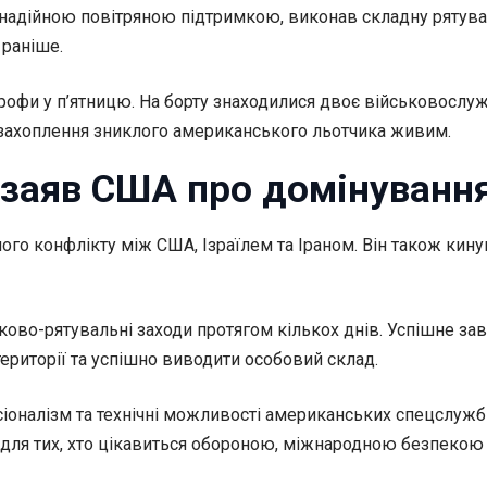
 надійною повітряною підтримкою, виконав складну рятувал
 раніше.
офи у п’ятницю. На борту знаходилися двоє військовослужб
 захоплення зниклого американського льотчика живим.
 заяв США про домінування
ого конфлікту між США, Ізраїлем та Іраном. Він також кин
ково-рятувальні заходи протягом кількох днів. Успішне з
території та успішно виводити особовий склад.
оналізм та технічні можливості американських спецслужб 
я тих, хто цікавиться обороною, міжнародною безпекою т