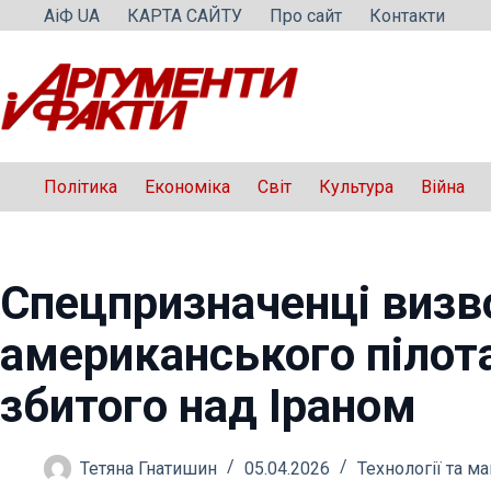
Перейти
АіФ UA
КАРТА САЙТУ
Про сайт
Контакти
до
вмісту
Політика
Економіка
Світ
Культура
Війна
Спецпризначенці визв
американського пілота
збитого над Іраном
Тетяна Гнатишин
05.04.2026
Технології та м