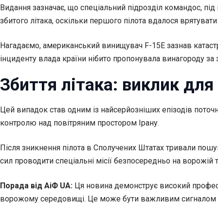
Видання зазначає, що спеціальний підрозділ командос, під
збитого літака, оскільки першого пілота вдалося врятувати
Нагадаємо, американський винищувач F-15E зазнав катастр
інциденту влада країни нібито пропонувала винагороду за
Збиття літака: виклик для
Цей випадок став одним із найсерйозніших епізодів поточн
контролю над повітряним простором Ірану.
Після зникнення пілота в Сполучених Штатах тривали пошу
сил проводити спеціальні місії безпосередньо на ворожій 
Порада від АіФ UA:
Ця новина демонструє високий професі
ворожому середовищі. Це може бути важливим сигналом дл