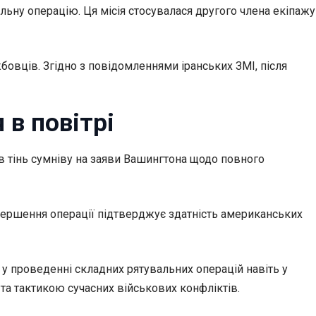
ьну операцію. Ця місія стосувалася другого члена екіпажу
овців. Згідно з повідомленнями іранських ЗМІ, після
 в повітрі
ув тінь сумніву на заяви Вашингтона щодо повного
авершення операції підтверджує здатність американських
у проведенні складних рятувальних операцій навіть у
а тактикою сучасних військових конфліктів.