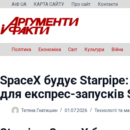
Перейти
АіФ UA
КАРТА САЙТУ
Про сайт
Контакти
до
вмісту
Політика
Економіка
Світ
Культура
Війна
SpaceX будує Starpipe:
для експрес-запусків 
Тетяна Гнатишин
01.07.2026
Технології та м