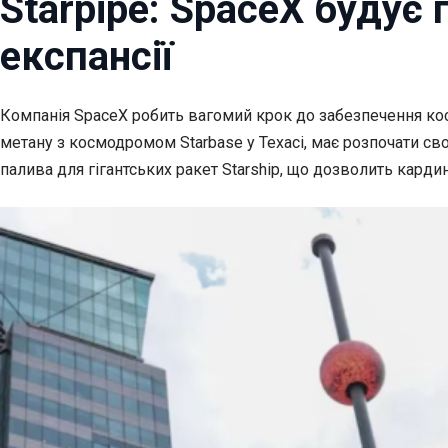
Starpipe: SpaceX будує
експансії
Компанія SpaceX робить вагомий крок до забезпечення ко
метану з космодромом Starbase у Техасі, має розпочати св
палива для гігантських ракет Starship, що дозволить кардин