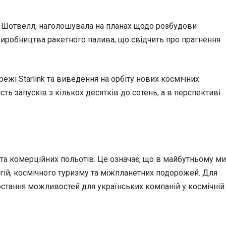
інн Шотвелл, наголошувала на планах щодо розбудови
виробництва ракетного палива, що свідчить про прагнення
ежі Starlink та виведення на орбіту нових космічних
ть запусків з кількох десятків до сотень, а в перспективі
та комерційних польотів. Це означає, що в майбутньому ми
огій, космічного туризму та міжпланетних подорожей. Для
ростання можливостей для українських компаній у космічній