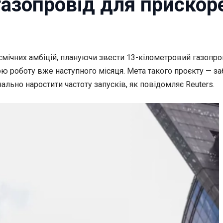
 газопровід для прискор
смічних амбіцій, плануючи звести
13-кілометровий газопров
ою роботу вже наступного місяця. Мета такого проєкту — з
ально наростити частоту запусків, як повідомляє Reuters.