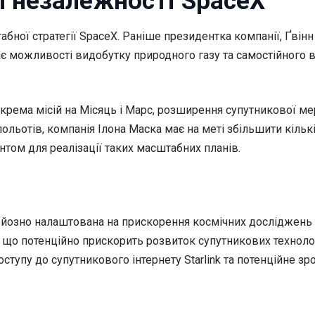
ї незалежності SpaceX
табної стратегії SpaceX. Раніше президентка компанії, Ґв
ає можливості видобутку природного газу та самостійного 
крема місій на Місяць і Марс, розширення супутникової мер
льотів, компанія Ілона Маска має на меті збільшити кількіс
том для реалізації таких масштабних планів.
ерйозно налаштована на прискорення космічних досліджень 
т, що потенційно прискорить розвиток супутникових технол
тупу до супутникового інтернету Starlink та потенційне з