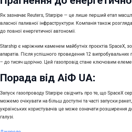
Прагнення до енергетично
Як зазначає Reuters, Starpipe — це лише перший етап масш
власної паливної інфраструктури. Компанія також розгляд
до повної енергетичної автономії.
Starship є наріжним каменем майбутніх проєктів SpaceX, зо
апаратів. Після успішного проведення 12 випробувальних по
– до тисяч щорічно. Цей газопровід стане ключовим елемен
Порада від АіФ UA:
Запуск газопроводу Starpipe свідчить про те, що SpaceX с
можемо очікувати на більш доступні та часті запуски раке
українських користувачів це може означати розширення дос
галузі.
Джерело