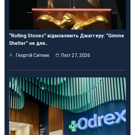
“Rolling Stones” відмовляють Джаггеру: “Gimme
Shelter” не для…
Георгій Ситник
Лют 27, 2026