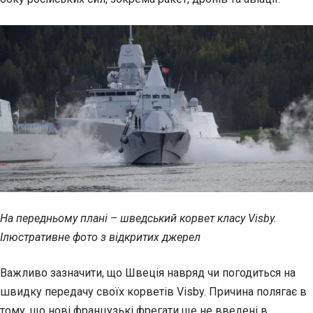
На передньому плані – шведський корвет класу Visby.
Ілюстративне фото з відкритих джерел
Важливо зазначити, що Швеція навряд чи погодиться на
швидку передачу своїх корветів Visby. Причина полягає в
тому, що нові французькі фрегати ще не введені в