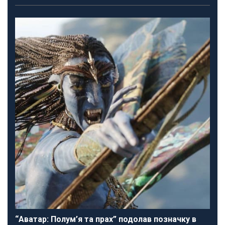
“Аватар: Полум’я та прах” подолав позначку в