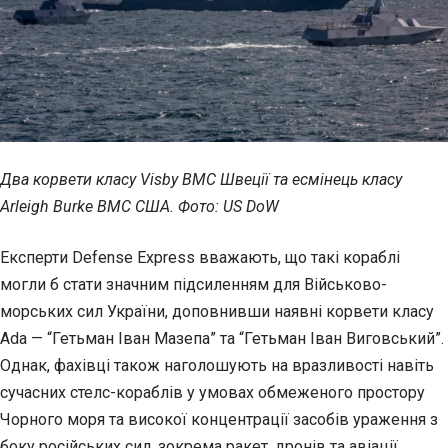
Два корвети класу Visby ВМС Швеції та есмінець класу
Arleigh Burke ВМС США. Фото: US DoW
Експерти Defense Express вважають, що такі кораблі
могли б стати значним підсиленням для Військово-
морських сил України, доповнивши наявні корвети класу
Ada — “Гетьман Іван Мазепа” та “Гетьман Іван Виговський”.
Однак, фахівці також наголошують на вразливості навіть
сучасних стелс-кораблів у умовах обмеженого простору
Чорного моря та високої концентрації засобів ураження з
боку російських сил, зокрема ракет, дронів та авіації.