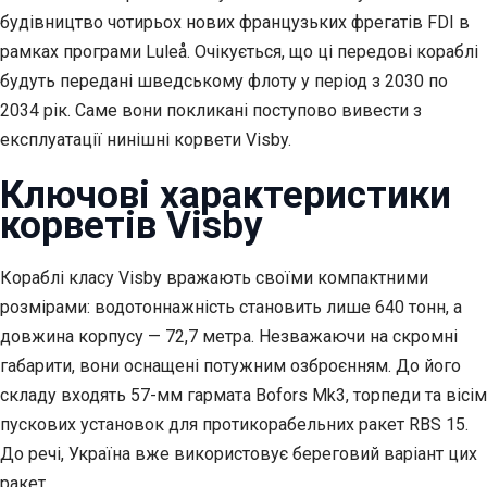
будівництво чотирьох нових французьких фрегатів FDI в
рамках програми Luleå. Очікується, що ці передові кораблі
будуть передані шведському флоту у період з 2030 по
2034 рік. Саме вони покликані поступово вивести з
експлуатації нинішні корвети Visby.
Ключові характеристики
корветів Visby
Кораблі класу Visby вражають своїми компактними
розмірами: водотоннажність становить лише 640 тонн, а
довжина корпусу — 72,7 метра. Незважаючи на скромні
габарити, вони оснащені потужним озброєнням. До його
складу входять 57-мм гармата Bofors Mk3, торпеди та вісім
пускових установок для протикорабельних ракет RBS 15.
До речі, Україна вже використовує береговий варіант цих
ракет.