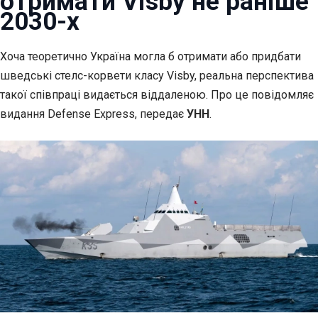
отримати Visby не раніше
2030-х
Хоча теоретично Україна могла б отримати або придбати
шведські
стелс-корвети класу Visby, реальна перспектива
такої співпраці видається віддаленою. Про це повідомляє
видання Defense Express, передає
УНН
.