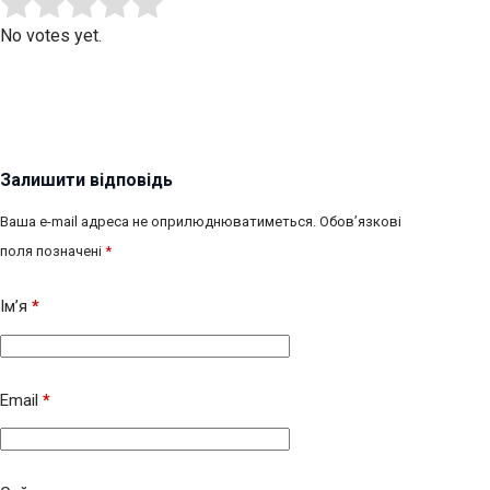
Submit Rating
Rate this item:
No votes yet.
Залишити відповідь
Ваша e-mail адреса не оприлюднюватиметься.
Обов’язкові
поля позначені
*
Ім’я
*
Email
*