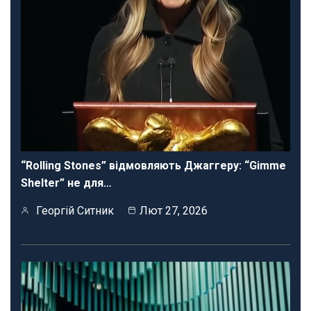
“Rolling Stones” відмовляють Джаггеру: “Gimme
Shelter” не для…
Георгій Ситник
Лют 27, 2026