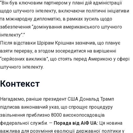
“Він був ключовим партнером у плані дій адміністрації
щодо штучного інтелекту, включаючи політичні ініціативи
та міжнародну дипломатію, в рамках зусиль щодо
забезпечення “домінування американського штучного
інтелекту”.”
Після відставки Шрірам Крішнан зазначив, що планує
взяти перерву, а згодом зосередитися на вирішенні
“серйозних викликів”, що стоять перед Америкою у сфері
штучного інтелекту.
Контекст
Нагадаємо, раніше президент США Дональд Трамп
підписав виконавчий указ, що спрощує процедуру
звільнення приблизно 8000 високопосадовців
федеральної служби. —
Порада від АіФ UA:
Ця новина
важлива для розуміння еволюції державної політики у