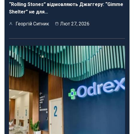
“Rolling Stones” відмовляють Джаггеру: “Gimme
Shelter” не для…
Георгій Ситник
Лют 27, 2026