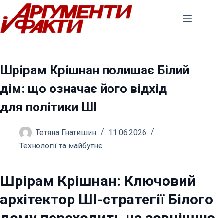
Перейти
до
вмісту
Шрірам Крішнан полишає Білий
дім: що означає його відхід
для політики ШІ
Тетяна Гнатишин
11.06.2026
Технології та майбутнє
Шрірам Крішнан: Ключовий
архітектор ШІ-стратегії Білого
дому переходить на зовнішню