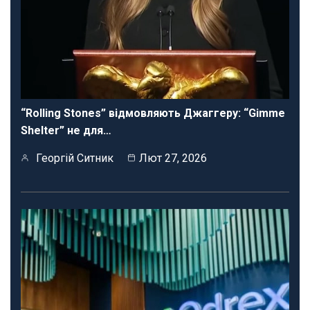
“Rolling Stones” відмовляють Джаггеру: “Gimme
Shelter” не для…
Георгій Ситник
Лют 27, 2026