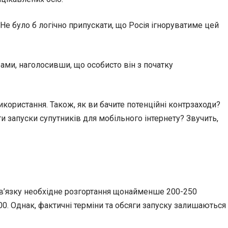
Не було б логічно припускати, що Росія ігноруватиме цей
ами, наголосивши, що особисто він з початку
користання. Також, як ви бачите потенційні контрзаходи?
 запуски супутників для мобільного інтернету? Звучить,
 зв’язку необхідне розгортання щонайменше 200-250
0. Однак, фактичні терміни та обсяги запуску залишаються