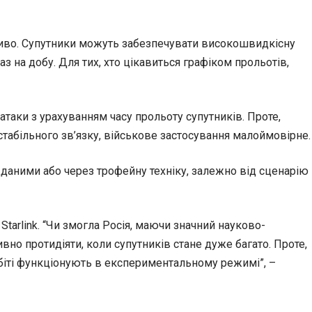
ливо. Супутники можуть забезпечувати високошвидкісну
 на добу. Для тих, хто цікавиться графіком прольотів,
атаки з урахуванням часу прольоту супутників. Проте,
стабільного зв’язку, військове застосування малоймовірне.
ідданими або через трофейну техніку, залежно від сценарію
tarlink. “Чи змогла Росія, маючи значний науково-
вно протидіяти, коли супутників стане дуже багато. Проте,
орбіті функціонують в експериментальному режимі”, –