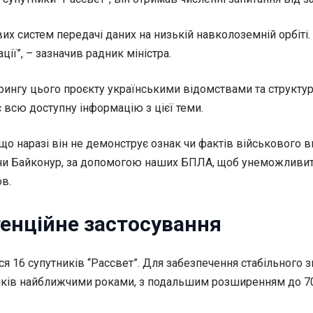
х систем передачі даних на низькій навколоземній орбіті. 
ії”, – зазначив радник міністра.
рингу цього проєкту українськими відомствами та структур
 всю доступну інформацію з цієї теми.
о наразі він не демонструє ознак чи фактів військового ви
 чи Байконур, за допомогою наших БПЛА, щоб унеможливити
в.
тенційне застосування
ся 16 супутників “Рассвет”. Для забезпечення стабільного
ників найближчими роками, з подальшим розширенням до 70