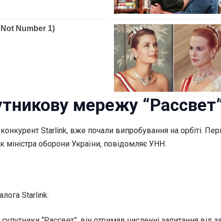
путникову мережу “Рассвет
к конкурент Starlink, вже почали випробування на орбіті. 
 міністра оборони України, повідомляє УНН.
ога Starlink.
 супутники “Рассвет”, він отримав численні запитання від з