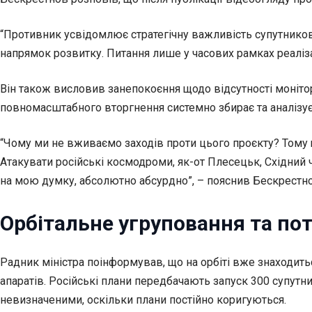
“Противник усвідомлює стратегічну важливість супутникови
напрямок розвитку. Питання лише у часових рамках реалізац
Він також висловив занепокоєння щодо відсутності моніто
повномасштабного вторгнення системно збирає та аналізує
“Чому ми не вживаємо заходів проти цього проєкту? Тому щ
Атакувати російські космодроми, як-от Плесецьк, Східний
на мою думку, абсолютно абсурдно”, – пояснив Бескрестно
Орбітальне угруповання та по
Радник міністра поінформував, що на орбіті вже знаходить
апаратів. Російські плани передбачають запуск 300 супут
невизначеними, оскільки плани постійно коригуються.