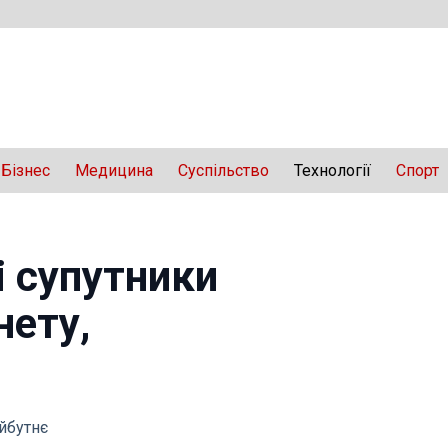
Бізнес
Медицина
Суспільство
Технології
Спорт
і супутники
нету,
айбутнє