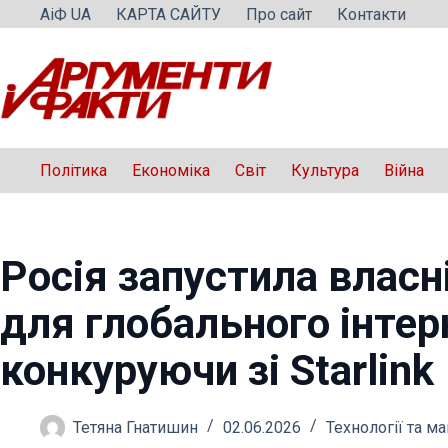
Перейти
АіФ UA
КАРТА САЙТУ
Про сайт
Контакти
до
вмісту
Політика
Економіка
Світ
Культура
Війна
Росія запустила власн
для глобального інтер
конкуруючи зі Starlink
Тетяна Гнатишин
02.06.2026
Технології та м