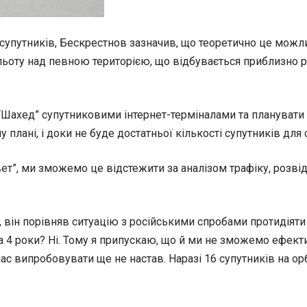
супутників, Бескрестнов зазначив, що теоретично це мож
ьоту над певною територією, що відбувається приблизно раз
 “Шахед” супутниковими інтернет-терміналами та планувати 
лані, і доки не буде достатньої кількості супутників для 
свет”, ми зможемо це відстежити за аналізом трафіку, розв
він порівняв ситуацію з російськими спробами протидіяти S
а 4 роки? Ні. Тому я припускаю, що й ми не зможемо ефекти
х час випробовувати ще не настав. Наразі 16 супутників на 