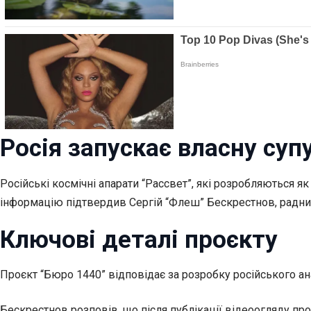
Росія запускає власну су
Російські космічні апарати “Рассвет”, які розробляються я
інформацію підтвердив Сергій “Флеш” Бескрестнов, радник
Ключові деталі проєкту
Проєкт “Бюро 1440” відповідає за розробку російського анал
Бескрестнов розповів, що після публікації відеоогляду про