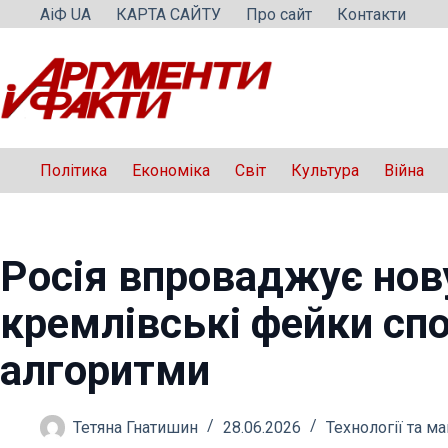
Перейти
АіФ UA
КАРТА САЙТУ
Про сайт
Контакти
до
вмісту
Політика
Економіка
Світ
Культура
Війна
Росія впроваджує нову
кремлівські фейки сп
алгоритми
Тетяна Гнатишин
28.06.2026
Технології та м