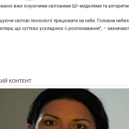
юванні вже існуючими світовими ШІ-моделями та алгоритм
уючи світові технології працювати на себе. Головна небез
ютера, що суттєво ускладнює її розпізнавання”, – зазначают