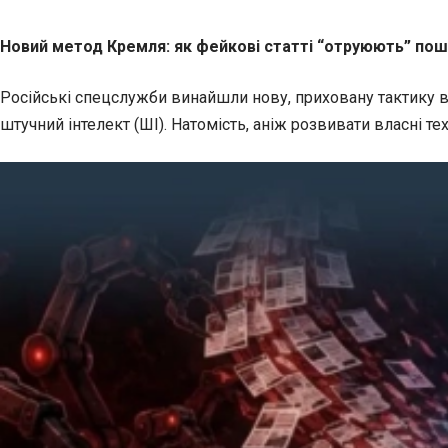
Новий метод Кремля: як фейкові статті “отруюють” пош
Російські спецслужби винайшли нову, приховану тактику ве
штучний інтелект (ШІ). Натомість, аніж розвивати власні т