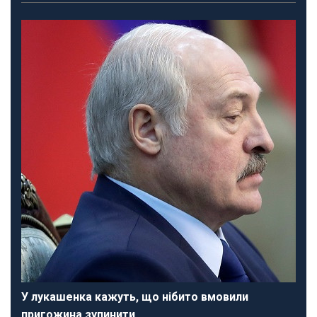
У лукашенка кажуть, що нібито вмовили
пригожина зупинити…