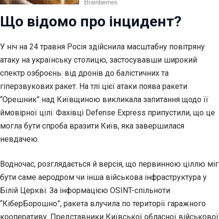
Що відомо про інцидент?
У ніч на 24 травня Росія здійснила масштабну повітряну
атаку на українську столицю, застосувавши широкий
спектр озброєнь: від дронів до балістичних та
гіперзвукових ракет. На тлі цієї атаки поява ракети
“Орешник” над Київщиною викликала запитання щодо її
ймовірної цілі. Фахівці Defense Express припустили, що це
могла бути спроба вразити Київ, яка завершилася
невдачею.
Водночас, розглядається й версія, що первинною ціллю міг
бути саме аеродром чи інша військова інфраструктура у
Білій Церкві. За інформацією OSINT-спільноти
“КіберБорошно”, ракета влучила по території гаражного
кооперативу. Представники Київської обласної військової