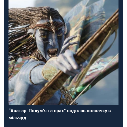
“Аватар: Полум’я та прах” подолав позначку в
мільярд…