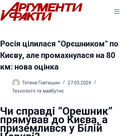
Перейти
до
вмісту
Росія цілилася “Орєшником” по
Києву, але промахнулася на 80
км: нова оцінка
Тетяна Гнатишин
27.05.2026
Технології та майбутнє
Чи справді “Орешник”
прямував до Києва, а
приземлився у Білій