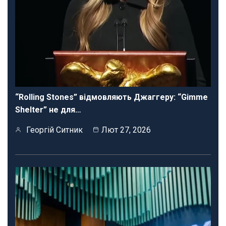
“Rolling Stones” відмовляють Джаггеру: “Gimme
Shelter” не для…
Георгій Ситник
Лют 27, 2026