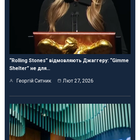
“Rolling Stones” відмовляють Джаггеру: “Gimme
Shelter” не для…
Георгій Ситник
Лют 27, 2026