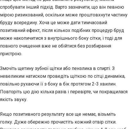
спробувати інший підхід. Варто зазначити, що він певною
мірою ризикований, оскільки може проштовхнути частину
бруду всередину. Хоча це може дати тимчасовий
позитивний ефект, після кількох подібних процедур бруд
може накопичитися з внутрішнього боку сітки, і тоді для
повного очищення вже не обійтися без розбирання
пристрою.
Змочіть щетину зубної щітки або пензлика в спирті. З
невеликим натиском проведіть щіткою по сітці динаміка,
повільно рухаючи її з боку в бік протягом 2-3 хвилин.
Повторіть цю дію кілька разів і перевірте, чи покращилася
якість звуку.
Якщо позитивного результату все ще немає, візьміть
голку. Дуже обережно прочистіть кожний отвір сітки.