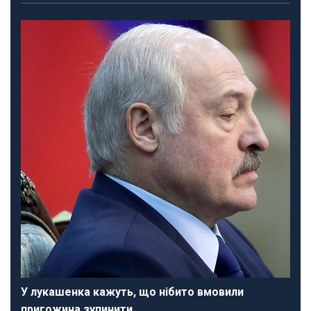
У лукашенка кажуть, що нібито вмовили
пригожина зупинити…