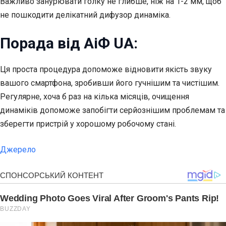
Важливо занурювати голку не глибше, ніж на 1-2 мм, щоб
не пошкодити делікатний дифузор динаміка.
Порада від АіФ UA:
Ця проста процедура допоможе відновити якість звуку
вашого смартфона, зробивши його гучнішим та чистішим.
Регулярне, хоча б раз на кілька місяців, очищення
динаміків допоможе запобігти серйознішим проблемам та
зберегти пристрій у хорошому робочому стані.
Джерело