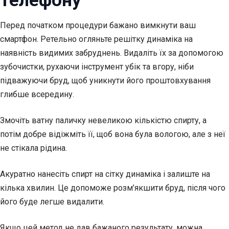
телефону
Перед початком процедури бажано вимкнути ваш
смартфон. Ретельно огляньте решітку динаміка на
наявність видимих забруднень. Видаліть їх за допомогою
зубочистки, рухаючи інструмент убік та вгору, ніби
підважуючи бруд, щоб уникнути його проштовхування
глибше всередину.
Змочіть ватну паличку невеликою кількістю спирту, а
потім добре відіжміть її, щоб вона була вологою, але з неї
не стікала рідина.
Акуратно нанесіть спирт на сітку динаміка і залиште на
кілька хвилин. Це допоможе розм’якшити бруд, після чого
його буде легше видалити.
Якщо цей метод не дав бажаного результату, можна