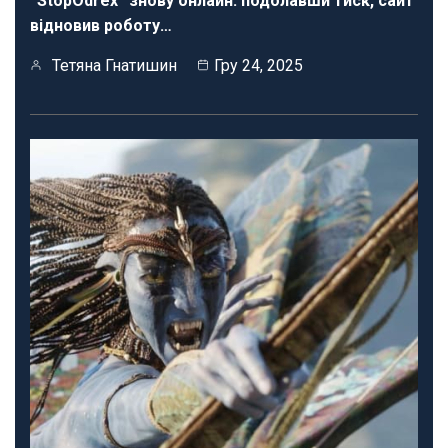
“StopOdrex” знову онлайн: подолавши тиск, сайт
відновив роботу…
Тетяна Гнатишин
Гру 24, 2025