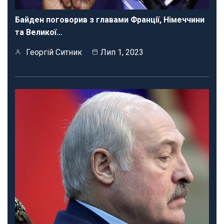
Байден поговорив з главами Франції, Німеччини
та Великої…
Георгій Ситник
Лип 1, 2023