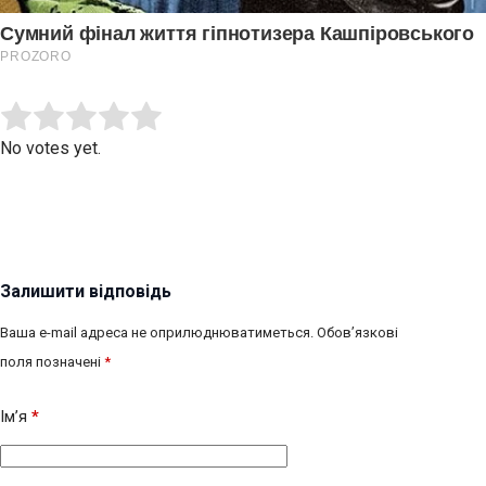
Submit Rating
Rate this item:
No votes yet.
Залишити відповідь
Ваша e-mail адреса не оприлюднюватиметься.
Обов’язкові
поля позначені
*
Ім’я
*