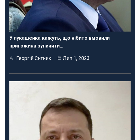
У лукашенка кажуть, що нібито вмовили
пригожина зупинити…
Георгій Ситник
Лип 1, 2023