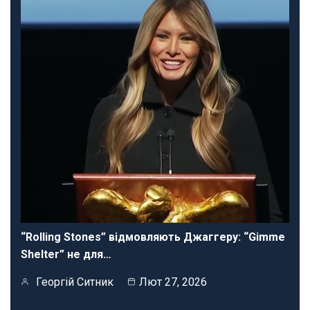
“Rolling Stones” відмовляють Джаггеру: “Gimme
Shelter” не для…
Георгій Ситник
Лют 27, 2026