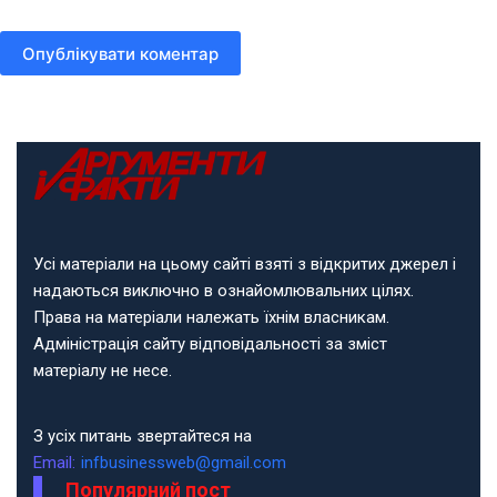
Опублікувати коментар
Усі матеріали на цьому сайті взяті з відкритих джерел і
надаються виключно в ознайомлювальних цілях.
Права на матеріали належать їхнім власникам.
Адміністрація сайту відповідальності за зміст
матеріалу не несе.
З усіх питань звертайтеся на
Email:
infbusinessweb@gmail.com
Популярний пост