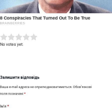
Submit Rating
Rate this item:
No votes yet.
Залишити відповідь
Ваша e-mail адреса не оприлюднюватиметься.
Обов’язкові
поля позначені
*
Ім’я
*