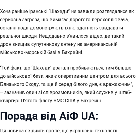
Хоча раніше іранські “Шахеди” не завжди розглядалися як
серйозна загроза, що вимагає дорогого перехоплювача,
останні події демонструють їхню здатність завдавати
реальної шкоди. Нещодавно з’явилося відео, де такий
дрон знищив супутникову антену на американській
військово-морській базі в Бахрейні.
“Той факт, що ‘Шахеди’ взагалі пробиваються, тим більше
до військової бази, яка є оперативним центром для всього
Близького Сходу, та ще й серед білого дня, є вражаючим”,
– зазначив один зі співрозмовників, який служив у штаб-
квартирі П’ятого флоту ВМС США у Бахрейні.
Порада від АіФ UA:
Ця новина свідчить про те, що українські технології