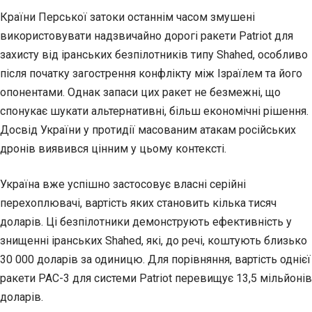
Країни Перської затоки останнім часом змушені
використовувати надзвичайно дорогі ракети Patriot для
захисту від іранських безпілотників типу Shahed, особливо
після початку загострення конфлікту між Ізраїлем та його
опонентами. Однак запаси цих ракет не безмежні, що
спонукає шукати альтернативні, більш економічні рішення.
Досвід України у протидії масованим атакам російських
дронів виявився цінним у цьому контексті.
Україна вже успішно застосовує власні серійні
перехоплювачі, вартість яких становить кілька тисяч
доларів. Ці безпілотники демонструють ефективність у
знищенні іранських Shahed, які, до речі, коштують близько
30 000 доларів за одиницю. Для порівняння, вартість однієї
ракети PAC-3 для системи Patriot перевищує 13,5 мільйонів
доларів.