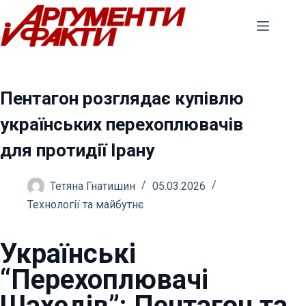
Перейти
до
вмісту
Пентагон розглядає купівлю
українських перехоплювачів
для протидії Ірану
Тетяна Гнатишин
05.03.2026
Технології та майбутнє
Українські
“Перехоплювачі
Шахедів”: Пентагон та