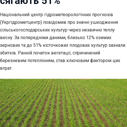
сягають 51%
Національний центр гідрометеорологічних прогнозів
(Укргідрометцентр) повідомив про значні
ушкодження
сільськогосподарських культур через незвично теплу
весну. За попередніми даними, близько 12% озимих
зернових та до 51% кісточкових плодових культур зазнали
збитків. Ранній початок вегетації, спричинений
березневим потеплінням, став ключовим фактором цих
втрат.