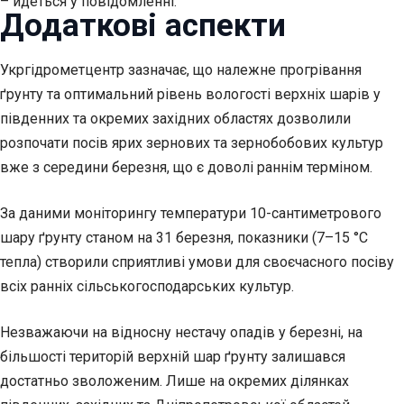
– йдеться у повідомленні.
Додаткові аспекти
Укргідрометцентр зазначає, що належне прогрівання
ґрунту та оптимальний рівень вологості верхніх шарів у
південних та окремих західних областях дозволили
розпочати посів ярих зернових та зернобобових культур
вже з середини березня, що є доволі раннім терміном.
За даними моніторингу температури 10-сантиметрового
шару ґрунту станом на 31 березня, показники (7–15 °С
тепла) створили сприятливі умови для своєчасного посіву
всіх ранніх сільськогосподарських культур.
Незважаючи на відносну нестачу опадів у березні, на
більшості територій верхній шар ґрунту залишався
достатньо зволоженим. Лише на окремих ділянках