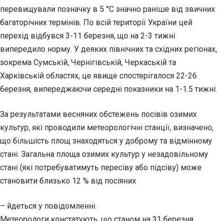
перевищували позначку в 5 °С значно раніше від звичних
багаторічних термінів. По всій території України цей
перехід відбувся 3-11 березня, що на 2-3 тижні
випередило норму. У деяких північних та східних регіонах,
зокрема Сумській, Чернігівській, Черкаській та
Харківській областях, це явище спостерігалося 22-26
березня, випереджаючи середні показники на 1-1.5 тижні.
За результатами весняних обстежень посівів озимих
культур, які проводили метеорологічні станції, визначено,
що більшість площ знаходяться у доброму та відмінному
стані. Загальна площа озимих культур у незадовільному
стані (які потребуватимуть пересіву або підсіву) може
становити близько 12 % від посіяних
– йдеться у повідомленні.
Метеорологи констатують, що станом на 31 березня