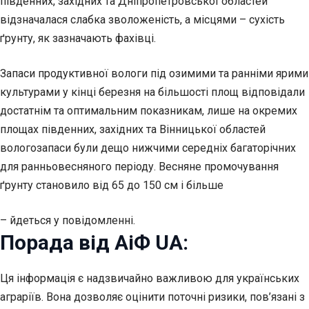
південних, західних та Дніпропетровської областей
відзначалася слабка зволоженість, а місцями – сухість
ґрунту, як зазначають фахівці.
Запаси продуктивної вологи під озимими та ранніми ярими
культурами у кінці березня на більшості площ відповідали
достатнім та оптимальним показникам, лише на окремих
площах південних, західних та Вінницької областей
вологозапаси були дещо нижчими середніх багаторічних
для ранньовесняного періоду. Весняне промочування
ґрунту становило від 65 до 150 см і більше
– йдеться у повідомленні.
Порада від АіФ UA:
Ця інформація є надзвичайно важливою для українських
аграріїв. Вона дозволяє оцінити поточні ризики, пов’язані з