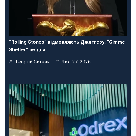
“Rolling Stones” відмовляють Джаггеру: “Gimme
Shelter” не для…
Георгій Ситник
Лют 27, 2026