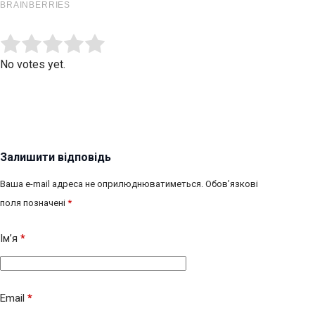
Submit Rating
Rate this item:
No votes yet.
Залишити відповідь
Ваша e-mail адреса не оприлюднюватиметься.
Обов’язкові
поля позначені
*
Ім’я
*
Email
*