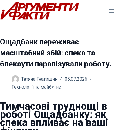
Перейти
до
вмісту
Ощадбанк переживає
масштабний збій: спека та
блекаути паралізували роботу.
Тетяна Гнатишин
05.07.2026
Технології та майбутнє
Тимчасові труднощі в
роботі Ощадбанку: як
спека впливає на ваші