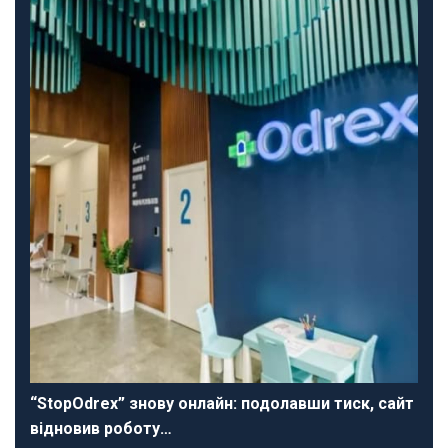
“StopOdrex” знову онлайн: подолавши тиск, сайт
відновив роботу…